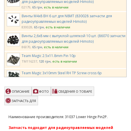
для радиоуправляемых моделей Himoto)
02179
65 грн
есть в наличии
Винты М4х8 ВH 6 шт для N8MT (830028 запчасти для
радиоуправляемых моделей Himoto)
830028
65 грн
есть в наличии
Винты 2,6х8 мм с выпуклой шляпкой 10 шт. (86070 запчасти
для радиоуправляемых моделей Himoto)
86070
65 грн
есть в наличии
Team Magic 2.5x11.8mm Pin 10p
TM116237
120 грн
есть в наличии
Team Magic 3x10mm Steel RH TP Screw cross 6p
TM116310RCR
53 грн
есть в наличии
Team Magic 3x10mm Button Head Screw 6p
ОПИСАНИЕ
ФОТО
СВЕДЕНИЯ О ТОВАРЕ
TM126310BU
95 грн
есть в наличии
ЗАПЧАСТЬ ДЛЯ
Team Magic 2.6x6x0.7 Washer 10p
TM130126
107 грн
есть в наличии
Наименование производителя: 31037 Lower Hinge Pin2P.
Team Magic E4J Front Lower Inner Hinge Pin 2p
Запчасть подходит для радиоуправляемых моделей
TM503259
150 грн
есть в наличии