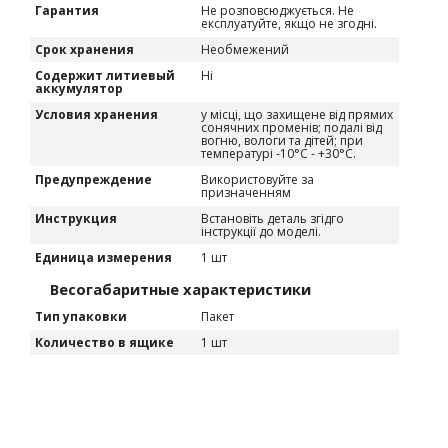
Гарантия
Не розповсюджується. Не
експлуатуйте, якщо не згодні.
Срок хранения
Необмежений
Содержит литиевый
Ні
аккумулятор
Условия хранения
у місці, що захищене від прямих
сонячних променів; подалі від
вогню, вологи та дітей; при
температурі -10°C - +30°C.
Предупреждение
Використовуйте за
призначенням
Инструкция
Встановіть деталь згідго
інструкції до моделі.
Единица измерения
1 шт
Весогабаритные характеристики
Тип упаковки
Пакет
Количество в ящике
1 шт