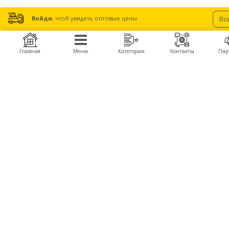
Войди
, чтоб увидеть оптовые цены
Во
Главная
Меню
Категории
Контакты
Пар