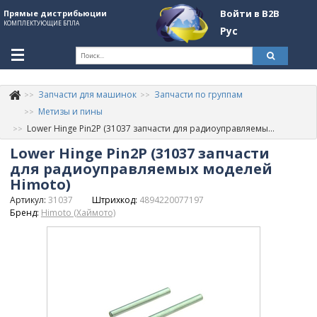
Войти в B2B
Прямые дистрибьюции
КОМПЛЕКТУЮЩИЕ БПЛА
Рус
Ук
Запчасти для машинок
Запчасти по группам
К
+380507774092
Метизы и пины
Lower Hinge Pin2P (31037 запчасти для радиоуправляемых моделей Himoto)
Информация о компании
Lower Hinge Pin2P (31037 запчасти
About Company
для радиоуправляемых моделей
Himoto)
Обзоры
Артикул:
31037
Штрихкод:
4894220077197
Бренд:
Himoto (Хаймото)
Категории
Бренды
Войти в B2B
Стать партнером