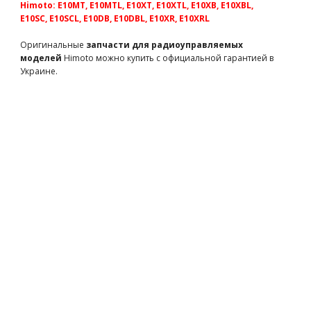
Himoto: E10MT, E10MTL, E10XT, E10XTL, E10XB, E10XBL,
E10SC, E10SCL, E10DB, E10DBL, E10XR, E10XRL
Team Magic E5 Upper Arm Hinge Pin 2p
TM510138
170 грн
есть в наличии
Оригинальные
запчасти для радиоуправляемых
моделей
Himoto можно купить с официальной гарантией в
Team Magic B8 ST Steel 4x68.8mm Hinge Pin 2p
Украине.
TM560130
430 грн
есть в наличии