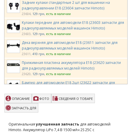
Задние кулаки стандартные 2 шт для машинки на
радиоуправлении E18 (23604 запчасти Himoto)
23604
129 грн
есть в наличии
Кулаки передние для автомодели E18 (23603 запчасти для
радиоуправляемых моделей машинок Himoto)
23603
129 грн
есть в наличии
Дека верхняя для автомодели E18 (23611 запчасти для
радиоуправляемых моделей машинок Himoto)
23611
410 грн
есть в наличии
Прижимная пластина аккумулятора E18 (23620 запчасти
для радиоуправляемых моделей Himoto)
23620
129 грн
есть в наличии
Бампер для автомодели E18 2шт (23622 запчасти для
радиоуправляемых моделей машинок Himoto)
23622
129 грн
есть в наличии
ОПИСАНИЕ
ФОТО
СВЕДЕНИЯ О ТОВАРЕ
Шимы 2,6*6*0,5 6 шт. (28676 запчасти для
радиоуправляемых моделей Himoto)
ЗАПЧАСТЬ ДЛЯ
28676
86 грн
есть в наличии
Регулятор скорости коллекторный с приемником и
Оригинальная
улучшенная запчасть
для автомоделей
сервоприводом 3в1 (HTX-243RES запчасти для
Himoto. Аккумулятор LiPo 7,4 В 1500 мАч 2S 25C с