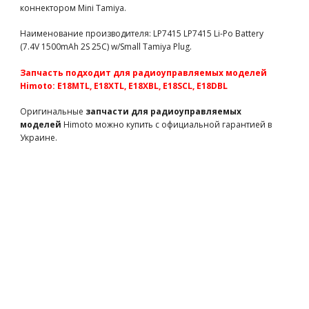
радиоуправляемых моделей Himoto)
коннектором Mini Tamiya.
HTX-243RES
1550 грн
есть в наличии
Наименование производителя: LP7415 LP7415 Li-Po Battery
Сервосейвер алюминиевый для автомодели E18 (M611
(7.4V 1500mAh 2S 25C) w/Small Tamiya Plug.
запчасти для радиоуправляемых моделей Himoto)
M611
780 грн
есть в наличии
Запчасть подходит для радиоуправляемых моделей
Крепление сервопривода алюминиевое для машинки на
Himoto: E18MTL, E18XTL, E18XBL, E18SCL, E18DBL
радиоуправлении E18 (M612 запчасти Himoto)
Оригинальные
запчасти для радиоуправляемых
M612
310 грн
есть в наличии
моделей
Himoto можно купить с официальной гарантией в
Приёмник MT-301RX влагозащищённый (MT-301RX
Украине.
запчасти для радиоуправляемых моделей Himoto)
MT-301RX
910 грн
есть в наличии