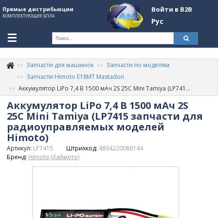
Войти в B2B
Прямые дистрибьюции
КОМПЛЕКТУЮЩИЕ БПЛА
Рус
Ук
Запчасти для машинок
Запчасти по моделям
К
+380507774092
Запчасти Himoto E18MT Mastadon
Аккумулятор LiPo 7,4 В 1500 мАч 2S 25C Mini Tamiya (LP7415 запчасти для радиоуправляемых моделей Himoto)
Информация о компании
Аккумулятор LiPo 7,4 В 1500 мАч 2S
About Company
25C Mini Tamiya (LP7415 запчасти для
радиоуправляемых моделей
Обзоры
Himoto)
Артикул:
LP7415
Штрихкод:
4894220086144
Категории
Бренд:
Himoto (Хаймото)
Бренды
Войти в B2B
Стать партнером