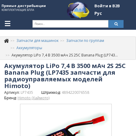
Войти в B2B
Прямые дистрибьюции
КОМПЛЕКТУЮЩИЕ БПЛА
Рус
Ук
Запчасти для машинок
Запчасти по группам
К
+380507774092
Аккумуляторы
Акумулятор LiPo 7,4 В 3500 мАч 2S 25C Banana Plug (LP7435 запчасти для радиоуправляемых моделей Himoto)
Информация о компании
Акумулятор LiPo 7,4 В 3500 мАч 2S 25C
About Company
Banana Plug (LP7435 запчасти для
радиоуправляемых моделей
Обзоры
Himoto)
Артикул:
LP7435
Штрихкод:
4894220076558
Категории
Бренд:
Himoto (Хаймото)
Бренды
Войти в B2B
Стать партнером