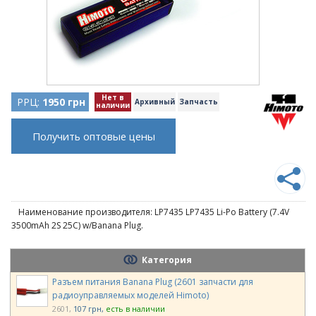
Нет в
РРЦ:
1950 грн
Архивный
Запчасть
наличии
Получить оптовые цены
Наименование производителя: LP7435 LP7435 Li-Po Battery (7.4V
3500mAh 2S 25C) w/Banana Plug.
Категория
Разъем питания Banana Plug (2601 запчасти для
радиоуправляемых моделей Himoto)
2601
107 грн
есть в наличии