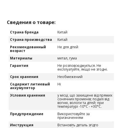
Сведения о товаре:
Страна бренда
Китай
Страна производства
Китай
Рекомендованный
Не для дітей
возраст
Материалы
метал, гума
Гарантия
Не розповсюджується. Не
експлуатуйте, якщо не згодні.
Срок хранения
Необмежений
Содержит литиевый
Ні
аккумулятор
Условия хранения
у місці, що захищене від прямих
сонячних променів; подалі від
вогню, вологи та дітей; при
температурі -10°C - +30°C.
Предупреждение
Використовуйте за
призначенням
Инструкция
Встановіть деталь згідго