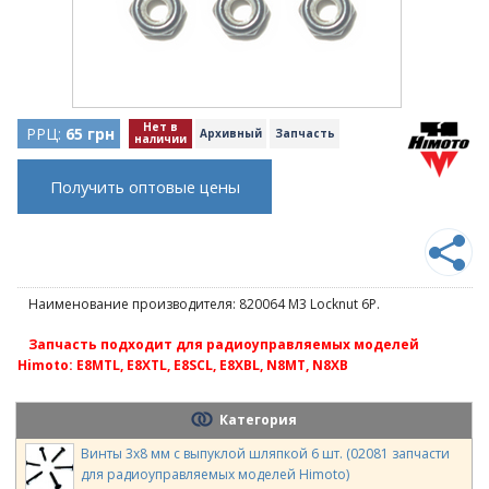
Нет в
РРЦ:
65 грн
Архивный
Запчасть
наличии
Получить оптовые цены
Наименование производителя: 820064 M3 Locknut 6P.
Запчасть подходит для радиоуправляемых моделей
Himoto: E8MTL, E8XTL, E8SCL, E8XBL, N8MT, N8XB
Категория
Винты 3х8 мм с выпуклой шляпкой 6 шт. (02081 запчасти
для радиоуправляемых моделей Himoto)