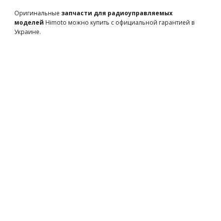
Оригинальные
запчасти для радиоуправляемых
Team Magic 3x14mm Steel FH Screw 6p
моделей
Himoto можно купить с официальной гарантией в
TM126314
107 грн
есть в наличии
Украине.
Team Magic E5 Lower Arm Hinge Pin 2p
TM510137
215 грн
есть в наличии