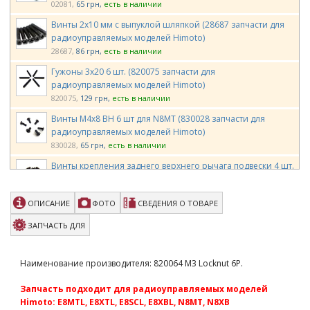
02081
65 грн
есть в наличии
Винты 2х10 мм с выпуклой шляпкой (28687 запчасти для
радиоуправляемых моделей Himoto)
28687
86 грн
есть в наличии
Гужоны 3х20 6 шт. (820075 запчасти для
радиоуправляемых моделей Himoto)
820075
129 грн
есть в наличии
Винты М4х8 ВH 6 шт для N8MT (830028 запчасти для
радиоуправляемых моделей Himoto)
830028
65 грн
есть в наличии
Винты крепления заднего верхнего рычага подвески 4 шт.
(86096 запчасти для радиоуправляемых моделей Himoto)
86096
86 грн
есть в наличии
ОПИСАНИЕ
ФОТО
СВЕДЕНИЯ О ТОВАРЕ
Team Magic 2.5x16.8mm PIN 10p
ЗАПЧАСТЬ ДЛЯ
TM116229
195 грн
есть в наличии
Team Magic 2x13.8mm Pin 10p
Наименование производителя: 820064 M3 Locknut 6P.
TM116232
195 грн
есть в наличии
Запчасть подходит для радиоуправляемых моделей
Team Magic 5x23.9mm Pin 10p
Himoto: E8MTL, E8XTL, E8SCL, E8XBL, N8MT, N8XB
TM116234
300 грн
есть в наличии