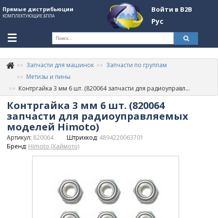
Войти в B2B
Прямые дистрибьюции
КОМПЛЕКТУЮЩИЕ БПЛА
Рус
Ук
Запчасти для машинок
Запчасти по группам
К
+380507774092
Метизы и пины
Контргайка 3 мм 6 шт. (820064 запчасти для радиоуправляемых моделей Himoto)
Информация о компании
Контргайка 3 мм 6 шт. (820064
About Company
запчасти для радиоуправляемых
моделей Himoto)
Обзоры
Артикул:
820064
Штрихкод:
4894220063701
Бренд:
Himoto (Хаймото)
Категории
Бренды
Войти в B2B
Стать партнером