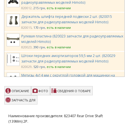
радиоуправляемых моделей Himoto)
820012
215 грн
есть в наличии
Держатель штифта передней подвески 2 шт. (820015
запчасти для радиоуправляемых моделей Himoto)
820015
170 грн
есть в наличии
Рулевая пластина (820023 запчасти для радиоуправляемых
моделей Himoto)
820023
390 грн
есть в наличии
Штоки передних амортизаторов 59,5 мм 2 шт. (820029
запчасти для радиоуправляемых моделей Himoto)
820029
520 грн
есть в наличии
Метизы 4х14 мм с округлой головкой для машинки на
радиоуправлении E8, N8 6шт (820044 запчасти Himoto)
820044
65 грн
есть в наличии
ОПИСАНИЕ
ФОТО
СВЕДЕНИЯ О ТОВАРЕ
Крепление заднего центрального дифференциала
(820078 запчасти для радиоуправляемых моделей Himoto)
ЗАПЧАСТЬ ДЛЯ
820078
650 грн
есть в наличии
Моторама 1/8 для автомодели E8 (820081 запчасти для
Наименование производителя: 823407 Rear Drive Shaft
радиоуправляемых моделей машинок Himoto)
(139Mm) 2P.
820081
215 грн
есть в наличии