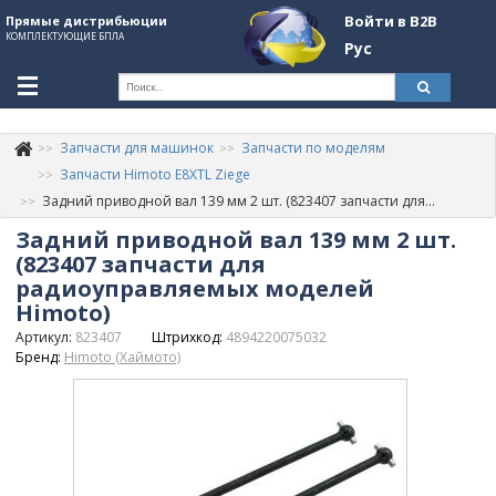
Войти в B2B
Прямые дистрибьюции
КОМПЛЕКТУЮЩИЕ БПЛА
Рус
Ук
Запчасти для машинок
Запчасти по моделям
К
+380507774092
Запчасти Himoto E8XTL Ziege
Задний приводной вал 139 мм 2 шт. (823407 запчасти для радиоуправляемых моделей Himoto)
Информация о компании
Задний приводной вал 139 мм 2 шт.
About Company
(823407 запчасти для
радиоуправляемых моделей
Обзоры
Himoto)
Артикул:
823407
Штрихкод:
4894220075032
Категории
Бренд:
Himoto (Хаймото)
Бренды
Войти в B2B
Стать партнером