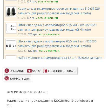
31025
107 грн
есть в наличии
Корпуса задних амортизаторов для машинок E10 (31026
запчасти для радиоуправляемых моделей Himoto)
31026
107 грн
есть в наличии
Штоки передних амортизаторов 59,5 мм 2 шт. (820029
запчасти для радиоуправляемых моделей Himoto)
820029
520 грн
есть в наличии
Штоки передних амортизаторов 66,5 мм 2 шт. (820030
запчасти для радиоуправляемых моделей Himoto)
820030
520 грн
есть в наличии
Набор уплотнений амортизатора 12 шт . (820032 запчасти
для радиоуправляемых моделей Himoto)
820032
170 грн
есть в наличии
ОПИСАНИЕ
ФОТО
СВЕДЕНИЯ О ТОВАРЕ
Team Magic E4J Shock Set 2p
ЗАПЧАСТЬ ДЛЯ
TM503250
540 грн
есть в наличии
Team Magic E6 Shock Absorber Set
Задние амортизаторы 2 шт.
TM505110
1450 грн
есть в наличии
Наименование производителя: 820026 Rear Shock Absorber
Team Magic E5 Shock Absorber Set (2)
2P.
TM510210
1090 грн
есть в наличии