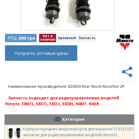
Нет в
РРЦ:
690 грн
Архивный
Запчасть
наличии
Получить оптовые цены
Наименование производителя: 820026 Rear Shock Absorber 2P.
Запчасть подходит для радиоуправляемых моделей
Himoto: E8MTL, E8XTL, E8SCL, E8XBL, N8MT, N8XB
Категория
Корпуса передних амортизаторов для машинок E10 (31025
запчасти для радиоуправляемых моделей Himoto)