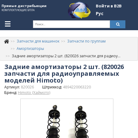
Войти в B2B
Прямые дистрибьюции
КОМПЛЕКТУЮЩИЕ БПЛА
Рус
Ук
Запчасти для машинок
Запчасти по группам
К
+380507774092
Амортизаторы
Задние амортизаторы 2 шт. (820026 запчасти для радиоуправляемых моделей Himoto)
Информация о компании
Задние амортизаторы 2 шт. (820026
About Company
запчасти для радиоуправляемых
моделей Himoto)
Обзоры
Артикул:
820026
Штрихкод:
4894220063220
Бренд:
Himoto (Хаймото)
Категории
Бренды
Войти в B2B
Стать партнером