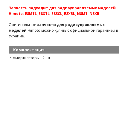
Запчасть подходит для радиоуправляемых моделей
Team Magic B8 Front Shock Set
Himoto: E8MTL, E8XTL, E8SCL, E8XBL, N8MT, N8XB
TM561463
1210 грн
есть в наличии
Оригинальные
запчасти для радиоуправляемых
Team Magic B8 Rear Shock Set 2p
моделей
Himoto можно купить с официальной гарантией в
TM561464
1210 грн
есть в наличии
Украине.
Комплектация
Амортизаторы - 2 шт