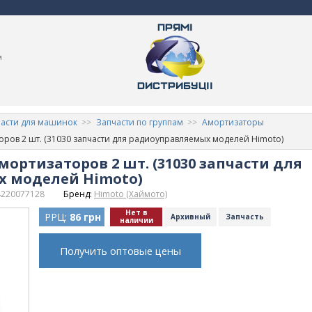
м
асти для машинок
Запчасти по группам
Амортизаторы
ров 2 шт. (31030 запчасти для радиоуправляемых моделей Himoto)
ортизаторов 2 шт. (31030 запчасти для
 моделей Himoto)
4220077128
Бренд:
Himoto (Хаймото)
Нет в
РРЦ:
86 грн
Архивный
Запчасть
наличии
Получить оптовые цены