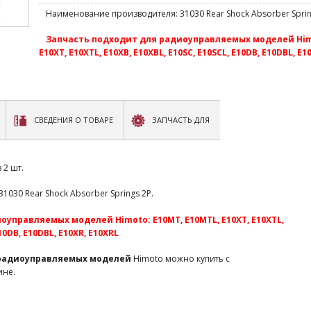
Наименование производителя: 31030 Rear Shock Absorber Sprin
Запчасть подходит для радиоуправляемых моделей Himo
E10XT, E10XTL, E10XB, E10XBL, E10SC, E10SCL, E10DB, E10DBL, E1
СВЕДЕНИЯ О ТОВАРЕ
ЗАПЧАСТЬ ДЛЯ
 2 шт.
030 Rear Shock Absorber Springs 2P.
управляемых моделей Himoto: E10MT, E10MTL, E10XT, E10XTL,
E10DB, E10DBL, E10XR, E10XRL
 радиоуправляемых моделей
Himoto можно купить с
ине.