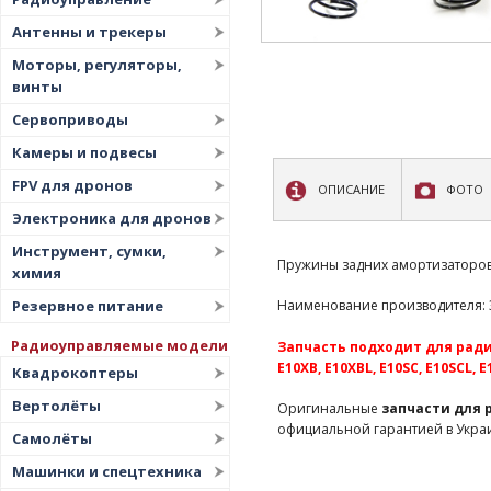
Антенны и трекеры
Моторы, регуляторы,
винты
Сервоприводы
Камеры и подвесы
FPV для дронов
ОПИСАНИЕ
ФОТО
Электроника для дронов
Инструмент, сумки,
Пружины задних амортизаторов
химия
Резервное питание
Наименование производителя: 31
Радиоуправляемые модели
Запчасть подходит для радио
E10XB, E10XBL, E10SC, E10SCL, 
Квадрокоптеры
Вертолёты
Оригинальные
запчасти для
официальной гарантией в Укра
Самолёты
Машинки и спецтехника