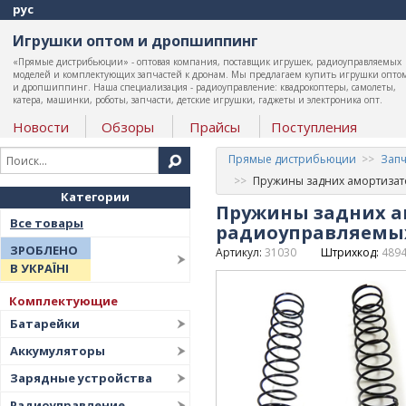
рус
Игрушки оптом и дропшиппинг
«Прямые дистрибьюции» - оптовая компания, поставщик игрушек, радиоуправляемых
моделей и комплектующих запчастей к дронам. Мы предлагаем купить игрушки опто
и дропшиппинг. Наша специализация - радиоуправление: квадрокоптеры, самолеты,
катера, машинки, роботы, запчасти, детские игрушки, гаджеты и электроника опт.
Новости
Обзоры
Прайсы
Поступления
Прямые дистрибьюции
Запч
Пружины задних амортизато
Категории
Пружины задних ам
Все товары
радиоуправляемых
ЗРОБЛЕНО
Артикул:
31030
Штрихкод:
489
В УКРАЇНІ
Комплектующие
Батарейки
Аккумуляторы
Зарядные устройства
Радиоуправление