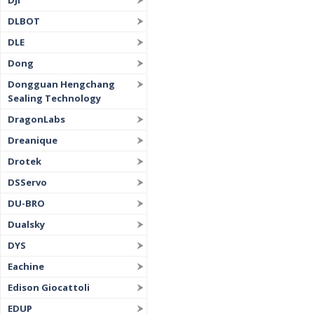
DJI
DLBOT
DLE
Dong
Dongguan Hengchang
Sealing Technology
DragonLabs
Dreanique
Drotek
DSServo
DU-BRO
Dualsky
DYS
Eachine
Edison Giocattoli
EDUP