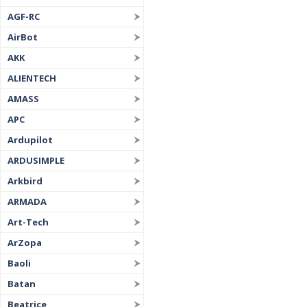
AGF-RC
AirBot
AKK
ALIENTECH
AMASS
APC
Ardupilot
ARDUSIMPLE
Arkbird
ARMADA
Art-Tech
ArZopa
Baoli
Batan
Beatrice