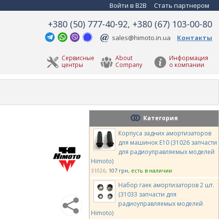
Войти в B2B
Стать партнером
+380 (50) 777-40-92, +380 (67) 103-00-80
sales@himoto.in.ua
Контакты
Сервисные
About
Информация
центры
Company
о компании
Категория
Корпуса задних амортизаторов
для машинок E10 (31026 запчасти
для радиоуправляемых моделей
Himoto)
31026
107 грн
есть в наличии
Набор гаек амортизаторов 2 шт.
(31033 запчасти для
радиоуправляемых моделей
Himoto)