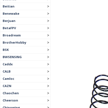
Beitian
Benewake
Berjuan
BetaFPV
Broadream
BrotherHobby
BSK
BWSENSING
Caddx
CALB
Camloc
CAZN
Chaochen
Cheerson
Chinowing