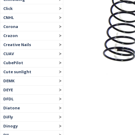
Click
CNHL
Corona
Crazon
Creative Nails
CUAV
CubePilot
Cute sunlight
DEMK
DEYE
DFDL
Diatone
DiFly
Dinogy