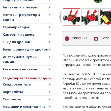
Антенны и трекеры
Моторы, регуляторы,
винты
Сервоприводы
Камеры и подвесы
ОПИСАНИЕ
ФОТО
FPV для дронов
Электроника для дронов
Превосходный радиоуправляемы
Инструмент, сумки,
Огромные колёса с протекторам
химия
перед вами настоящий вездеход
Резервное питание
Перевертыш SDL Stunt RC Car –
Радиоуправляемые модели
проходимостью и способная пере
Акробат SDL так же может сове
Квадрокоптеры
месте и невероятные танцы на 
Вертолёты
резиновыми протекторами обес
акробатическим трюкам.
Самолёты
Машинки и спецтехника
Каждое колесо снабжено ярким