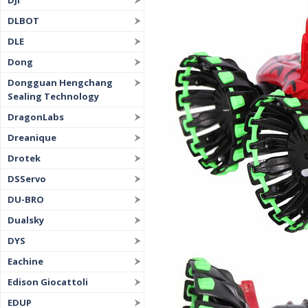
DJI
DLBOT
DLE
Dong
Dongguan Hengchang
Sealing Technology
DragonLabs
Dreanique
Drotek
DSServo
DU-BRO
Dualsky
DYS
Eachine
Edison Giocattoli
EDUP