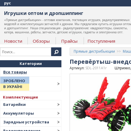
рус
Игрушки оптом и дропшиппинг
«Прямые дистрибьюции» - оптовая компания, поставщик игрушек, радиоуправляемых
моделей и комплектующих запчастей к дронам. Мы предлагаем купить игрушки опто
и дропшиппинг. Наша специализация - радиоуправление: квадрокоптеры, самолеты,
катера, машинки, роботы, запчасти, детские игрушки, гаджеты и электроника опт.
Новости
Обзоры
Прайсы
Поступления
Прямые дистрибьюции
Маши
Перевёртыш-внедор
Категории
Артикул:
SDL-2011A1r
Штрихко
Все товары
ЗРОБЛЕНО
В УКРАЇНІ
Комплектующие
Батарейки
Аккумуляторы
Зарядные устройства
Радиоуправление