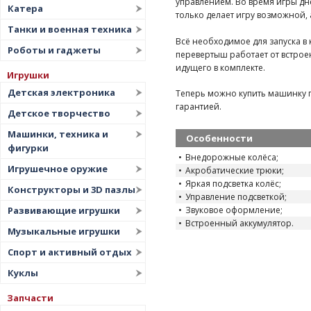
управлением. Во время игры дн
Катера
только делает игру возможной, 
Танки и военная техника
Всё необходимое для запуска в 
Роботы и гаджеты
перевертыш работает от встроен
идущего в комплекте.
Игрушки
Детская электроника
Теперь можно купить машинку 
гарантией.
Детское творчество
Машинки, техника и
Особенности
фигурки
Внедорожные колёса;
Игрушечное оружие
Акробатические трюки;
Яркая подсветка колёс;
Конструкторы и 3D пазлы
Управление подсветкой;
Звуковое оформление;
Развивающие игрушки
Встроенный аккумулятор.
Музыкальные игрушки
Спорт и активный отдых
Куклы
Запчасти