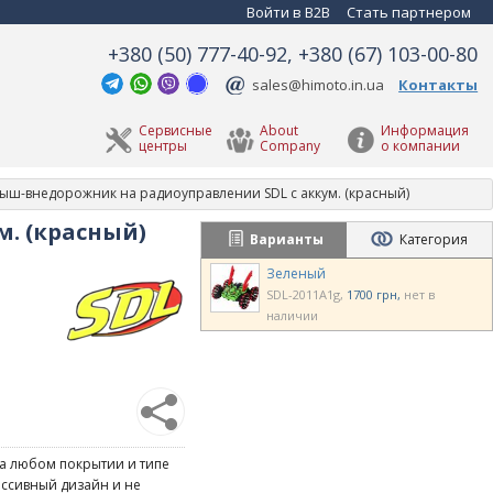
Войти в B2B
Стать партнером
+380 (50) 777-40-92, +380 (67) 103-00-80
sales@himoto.in.ua
Контакты
Сервисные
About
Информация
центры
Company
о компании
ыш-внедорожник на радиоуправлении SDL с аккум. (красный)
. (красный)
Варианты
Категория
Зеленый
SDL-2011A1g
1700 грн
нет в
наличии
а любом покрытии и типе
ессивный дизайн и не