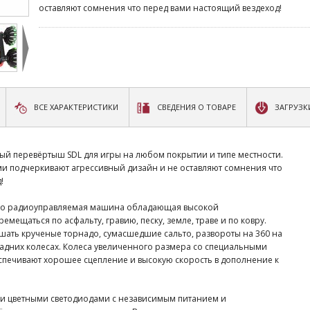
оставляют сомнения что перед вами настоящий вездеход!
ВСЕ ХАРАКТЕРИСТИКИ
СВЕДЕНИЯ О ТОВАРЕ
ЗАГРУЗК
й перевёртыш SDL для игры на любом покрытии и типе местности.
и подчеркивают агрессивный дизайн и не оставляют сомнения что
!
 это радиоуправляемая машина обладающая высокой
мещаться по асфальту, гравию, песку, земле, траве и по ковру.
ршать крученые торнадо, сумасшедшие сальто, развороты на 360 на
задних колесах. Колеса увеличенного размера со специальными
печивают хорошее сцепление и высокую скорость в дополнение к
и цветными светодиодами с независимым питанием и