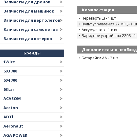
Запчасти для дронов
Комплектация
Запчасти для машинок
Перевёртыш - 1 шт
Запчасти для вертолетов
Пульт управления 27 МГц - 1 ш
Запчасти для самолетов
Аккумулятор - 1 к-кт
Зарядное устройство 220В - 1
Запчасти для катеров
Дополнительно необхо
Бренды
Батарейки АА - 2 шт
1Wire
603 700
604 700
6Star
ACASOM
Accton
ADTi
Aeronaut
AGA POWER