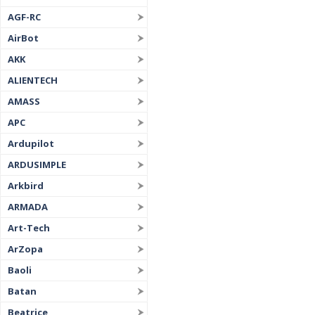
AGF-RC
AirBot
AKK
ALIENTECH
AMASS
APC
Ardupilot
ARDUSIMPLE
Arkbird
ARMADA
Art-Tech
ArZopa
Baoli
Batan
Beatrice