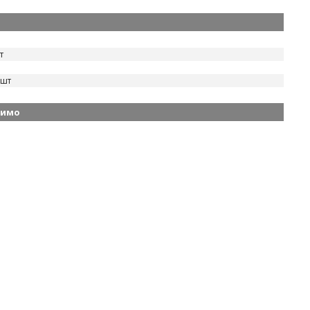
т
 шт
димо