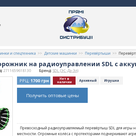
м
нки и спецтехника
Детские машинки
Перевёртыши
Перевёрт
ожник на радиоуправлении SDL с аккум
д:
2711659618130
Бренд:
SDL (ЭС-Дэ-Эл)
Нет в
РРЦ:
1700 грн
Архивный
Игрушка
наличии
Получить оптовые цены
Превосходный радиоуправляемый перевёртыш SDL для игры н
местности. Огромные колёса с протекторами подчеркивают агр