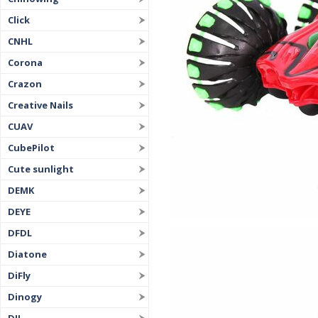
Click
CNHL
Corona
Crazon
Creative Nails
CUAV
CubePilot
Cute sunlight
DEMK
DEYE
DFDL
Diatone
DiFly
Dinogy