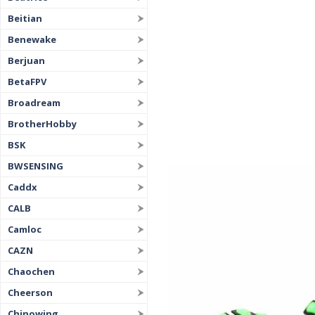
Beitian
Benewake
Berjuan
BetaFPV
Broadream
BrotherHobby
BSK
BWSENSING
Caddx
CALB
Camloc
CAZN
Chaochen
Cheerson
Chinowing