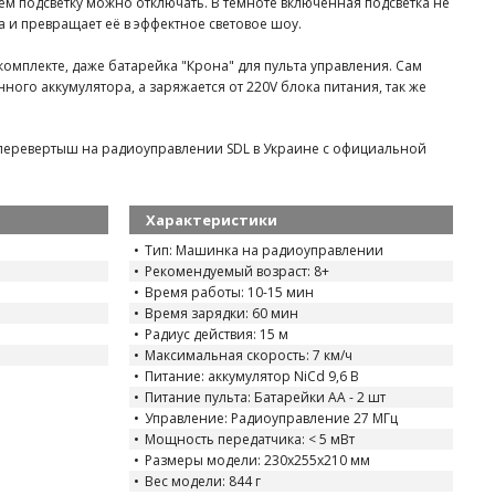
ём подсветку можно отключать. В темноте включенная подсветка не
а и превращает её в эффектное световое шоу.
комплекте, даже батарейка "Крона" для пульта управления. Сам
ного аккумулятора, а заряжается от 220V блока питания, так же
перевертыш на радиоуправлении SDL в Украине с официальной
Характеристики
Тип: Машинка на радиоуправлении
Рекомендуемый возраст: 8+
Время работы: 10-15 мин
Время зарядки: 60 мин
Радиус действия: 15 м
Максимальная скорость: 7 км/ч
Питание: аккумулятор NiCd 9,6 В
Питание пульта: Батарейки АА - 2 шт
Управление: Радиоуправление 27 МГц
Мощность передатчика: < 5 мВт
Размеры модели: 230x255x210 мм
Вес модели: 844 г