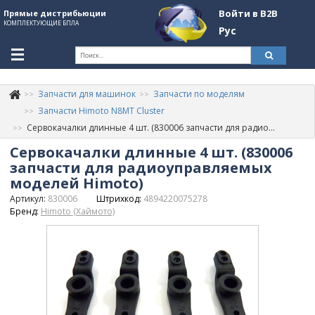
Войти в B2B
Прямые дистрибьюции
КОМПЛЕКТУЮЩИЕ БПЛА
Рус
Ук
Запчасти для машинок
Запчасти по моделям
К
+380507774092
Запчасти Himoto N8MT Cluster
Сервокачалки длинные 4 шт. (830006 запчасти для радиоуправляемых моделей Himoto)
Информация о компании
Сервокачалки длинные 4 шт. (830006
About Company
запчасти для радиоуправляемых
моделей Himoto)
Обзоры
Артикул:
830006
Штрихкод:
4894220075278
Бренд:
Himoto (Хаймото)
Категории
Бренды
Войти в B2B
Стать партнером