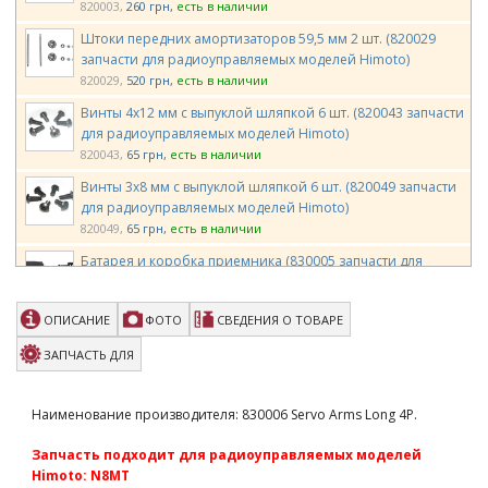
820003
260 грн
есть в наличии
Штоки передних амортизаторов 59,5 мм 2 шт. (820029
запчасти для радиоуправляемых моделей Himoto)
820029
520 грн
есть в наличии
Винты 4х12 мм с выпуклой шляпкой 6 шт. (820043 запчасти
для радиоуправляемых моделей Himoto)
820043
65 грн
есть в наличии
Винты 3х8 мм с выпуклой шляпкой 6 шт. (820049 запчасти
для радиоуправляемых моделей Himoto)
820049
65 грн
есть в наличии
Батарея и коробка приемника (830005 запчасти для
радиоуправляемых моделей Himoto)
830005
650 грн
есть в наличии
ОПИСАНИЕ
ФОТО
СВЕДЕНИЯ О ТОВАРЕ
Комплект воздушных фильтров (830020 запчасти для
радиоуправляемых моделей Himoto)
ЗАПЧАСТЬ ДЛЯ
830020
590 грн
есть в наличии
Винты М4х8 ВH 6 шт для N8MT (830028 запчасти для
Наименование производителя: 830006 Servo Arms Long 4P.
радиоуправляемых моделей Himoto)
830028
65 грн
есть в наличии
Запчасть подходит для радиоуправляемых моделей
Himoto: N8MT
Крепление центрального дифференциала (833402