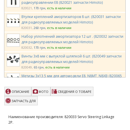
радиоуправлении E8 (820021 запчасти Himoto)
820021
170 грн
есть в наличии
Втулки креплений амортизаторов 8 шт. (820031 запчасти
для радиоуправляемых моделей Himoto)
820031
260 грн
есть в наличии
Набор уплотнений амортизатора 12 шт . (820032 запчасти
для радиоуправляемых моделей Himoto)
820032
170 грн
есть в наличии
Винты 3х8 мм с выпуклой шляпкой 6 шт. (820049 запчасти
для радиоуправляемых моделей Himoto)
820049
65 грн
есть в наличии
Метизы 3х13,5 мм для автомодели E8, N8MT, N8XB (820065
запчасти для радиоуправляемых моделей Himoto)
820065
65 грн
есть в наличии
ОПИСАНИЕ
ФОТО
СВЕДЕНИЯ О ТОВАРЕ
Штифты 2,5*11 мм 12 шт. (820074 запчасти для
радиоуправляемых моделей Himoto)
ЗАПЧАСТЬ ДЛЯ
820074
107 грн
есть в наличии
Рычаг подвески задний нижний для машинки на
Наименование производителя: 820033 Servo Steering Linkage
радиоуправлении E8SCL, E8XBL, N8XB (821202 запчасти
2P.
Himoto)