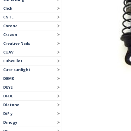
Click
CNHL
Corona
Crazon
Creative Nails
CUAV
CubePilot
Cute sunlight
DEMK
DEYE
DFDL
Diatone
DiFly
Dinogy