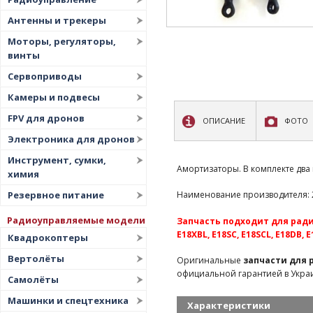
Антенны и трекеры
Моторы, регуляторы,
винты
Сервоприводы
Камеры и подвесы
FPV для дронов
ОПИСАНИЕ
ФОТО
Электроника для дронов
Инструмент, сумки,
Амортизаторы. В комплекте два
химия
Резервное питание
Наименование производителя: 2
Радиоуправляемые модели
Запчасть подходит для радио
E18XBL, E18SC, E18SCL, E18DB, 
Квадрокоптеры
Вертолёты
Оригинальные
запчасти для
официальной гарантией в Укра
Самолёты
Машинки и спецтехника
Характеристики