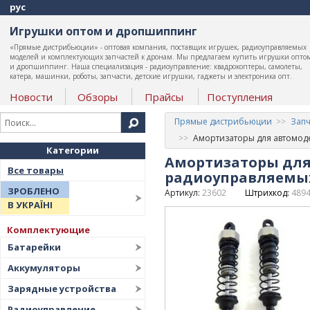
рус
Игрушки оптом и дропшиппинг
«Прямые дистрибьюции» - оптовая компания, поставщик игрушек, радиоуправляемых
моделей и комплектующих запчастей к дронам. Мы предлагаем купить игрушки опто
и дропшиппинг. Наша специализация - радиоуправление: квадрокоптеры, самолеты,
катера, машинки, роботы, запчасти, детские игрушки, гаджеты и электроника опт.
Новости
Обзоры
Прайсы
Поступления
Прямые дистрибьюции
Запч
Амортизаторы для автомоде
Категории
Амортизаторы для 
Все товары
радиоуправляемы
ЗРОБЛЕНО
Артикул:
23602
Штрихкод:
489
В УКРАЇНІ
Комплектующие
Батарейки
Аккумуляторы
Зарядные устройства
Радиоуправление