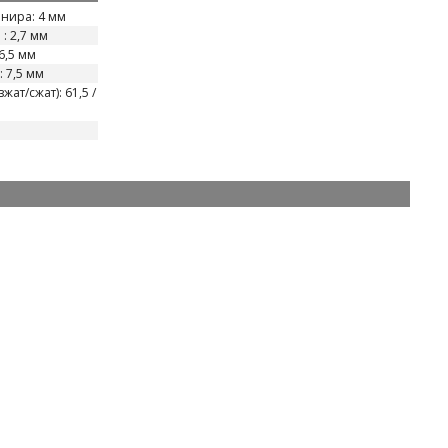
нира: 4 мм
: 2,7 мм
6,5 мм
 7,5 мм
ат/сжат): 61,5 /