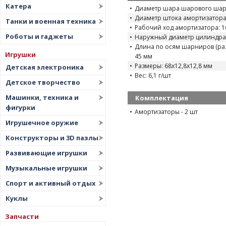
Катера
Диаметр шара шарового шар
Диаметр штока амортизатора 
Танки и военная техника
Рабочий ход амортизатора: 1
Роботы и гаджеты
Наружный диаметр цилиндра:
Длина по осям шарниров (разж
Игрушки
45 мм
Размеры: 68х12,8х12,8 мм
Детская электроника
Вес: 6,1 г/шт
Детское творчество
Машинки, техника и
Комплектация
фигурки
Амортизаторы - 2 шт
Игрушечное оружие
Конструкторы и 3D пазлы
Развивающие игрушки
Музыкальные игрушки
Спорт и активный отдых
Куклы
Запчасти