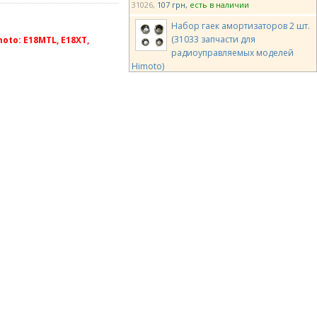
31026
107 грн
есть в наличии
Набор гаек амортизаторов 2 шт.
(31033 запчасти для
to: E18MTL, E18XT,
радиоуправляемых моделей
Himoto)
31033
107 грн
есть в наличии
Набор уплотнений
амортизатора 12 шт . (820032
запчасти для радиоуправляемых
моделей Himoto)
820032
170 грн
есть в наличии
Шоссейные амортизаторы мас
штаба 1/16 2 шт. (82826 запчасти
для радиоуправляемых моделей
Himoto)
82826
260 грн
есть в наличии
Амортизаторы LC Racing 1/14 4шт
для EMB-1, EMB-SC, EMB-WRC (LC-
6073)
LC-6073
1380 грн
есть в наличии
Team Magic E4J Shock Set 2p