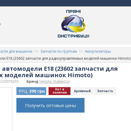
м
асти для машинок
Запчасти по группам
Амортизаторы
ли E18 (23602 запчасти для радиоуправляемых моделей машинок Himoto
автомодели E18 (23602 запчасти для
х моделей машинок Himoto)
4220078255
Бренд:
Himoto (Хаймото)
Нет в
РРЦ:
390 грн
Архивный
Запчасть
наличии
Получить оптовые цены