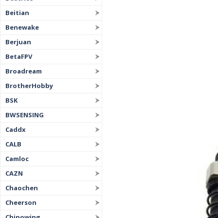
Beitian
Benewake
Berjuan
BetaFPV
Broadream
BrotherHobby
BSK
BWSENSING
Caddx
CALB
Camloc
CAZN
Chaochen
Cheerson
Chinowing