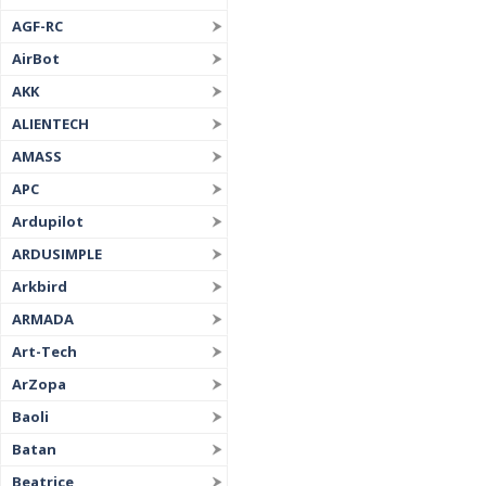
AGF-RC
AirBot
AKK
ALIENTECH
AMASS
APC
Ardupilot
ARDUSIMPLE
Arkbird
ARMADA
Art-Tech
ArZopa
Baoli
Batan
Beatrice