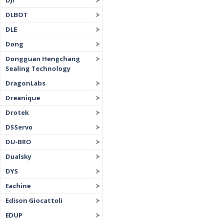
DJI
DLBOT
DLE
Dong
Dongguan Hengchang
Sealing Technology
DragonLabs
Dreanique
Drotek
DSServo
DU-BRO
Dualsky
DYS
Eachine
Edison Giocattoli
EDUP