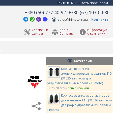
Войти в B2B
Стать партнером
+380 (50) 777-40-92, +380 (67) 103-00-80
sales@himoto.in.ua
Контакты
Сервисные
About
Информация
центры
Company
о компании
)
Категория
Корпуса передних
амортизаторов для машинок E10
(31025 запчасти для
радиоуправляемых моделей Himoto)
31025
107 грн
есть в наличии
Корпуса задних амортизаторов
для машинок E10 (31026 запчасти
для радиоуправляемых моделей
Himoto)