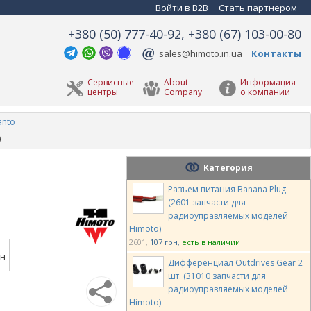
Войти в B2B
Стать партнером
+380 (50) 777-40-92, +380 (67) 103-00-80
sales@himoto.in.ua
Контакты
Сервисные
About
Информация
центры
Company
о компании
anto
)
Категория
Разъем питания Banana Plug
(2601 запчасти для
радиоуправляемых моделей
Himoto)
2601
107 грн
есть в наличии
рн
Дифференциал Outdrives Gear 2
шт. (31010 запчасти для
радиоуправляемых моделей
Himoto)