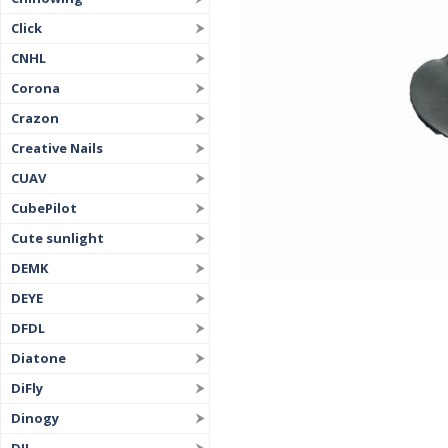
Click
CNHL
Corona
Crazon
Creative Nails
CUAV
CubePilot
Cute sunlight
DEMK
DEYE
DFDL
Diatone
DiFly
Dinogy