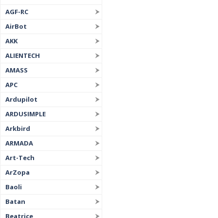
AGF-RC
AirBot
AKK
ALIENTECH
AMASS
APC
Ardupilot
ARDUSIMPLE
Arkbird
ARMADA
Art-Tech
ArZopa
Baoli
Batan
Beatrice