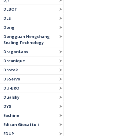
DJI
DLBOT
DLE
Dong
Dongguan Hengchang
Sealing Technology
DragonLabs
Dreanique
Drotek
DSServo
DU-BRO
Dualsky
DYS
Eachine
Edison Giocattoli
EDUP