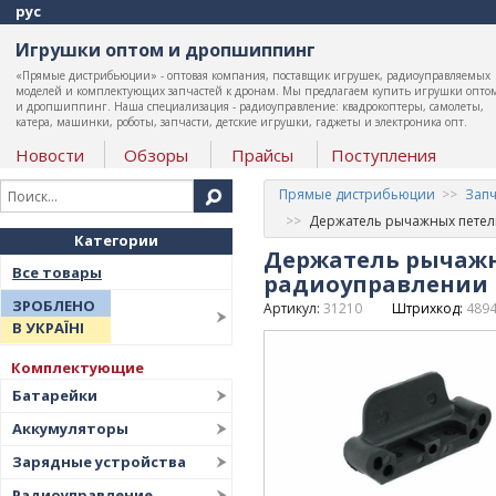
рус
Игрушки оптом и дропшиппинг
«Прямые дистрибьюции» - оптовая компания, поставщик игрушек, радиоуправляемых
моделей и комплектующих запчастей к дронам. Мы предлагаем купить игрушки опто
и дропшиппинг. Наша специализация - радиоуправление: квадрокоптеры, самолеты,
катера, машинки, роботы, запчасти, детские игрушки, гаджеты и электроника опт.
Новости
Обзоры
Прайсы
Поступления
Прямые дистрибьюции
Запч
Держатель рычажных петель
Категории
Держатель рычажн
Все товары
радиоуправлении E
ЗРОБЛЕНО
Артикул:
31210
Штрихкод:
489
В УКРАЇНІ
Комплектующие
Батарейки
Аккумуляторы
Зарядные устройства
Радиоуправление