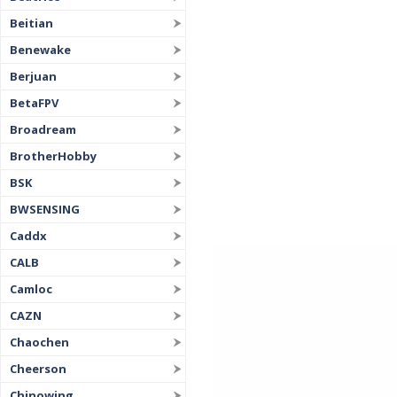
Beitian
Benewake
Berjuan
BetaFPV
Broadream
BrotherHobby
BSK
BWSENSING
Caddx
CALB
Camloc
CAZN
Chaochen
Cheerson
Chinowing