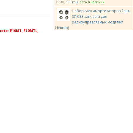
31010
195 грн
есть в наличии
Набор гаек амортизаторов 2 шт.
(31033 запчасти для
радиоуправляемых моделей
Himoto)
to: E10MT, E10MTL,
31033
107 грн
есть в наличии
Батарейный отсек (31035
запчасти для радиоуправляемых
моделей Himoto)
31035
280 грн
есть в наличии
Подшипники шариковые 5*10*4
мм для машинки на
радиоуправлении E10 6шт (31044
запчасти Himoto)
31044
390 грн
есть в наличии
Рычаг подвески задний нижний
для машинки на
радиоуправлении E10XB, E10SC,
E10DB, E10XR (31204 запчасти Himoto)
31204
350 грн
есть в наличии
Корка багги прозрачная (31303