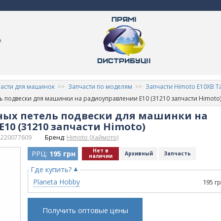
м
асти для машинок
Запчасти по моделям
Запчасти Himoto E10XB T
 подвески для машинки на радиоуправлении E10 (31210 запчасти Himoto
ых петель подвески для машинки на
10 (31210 запчасти Himoto)
4220077609
Бренд:
Himoto (Хаймото)
Нет в
РРЦ:
195 грн
Архивный
Запчасть
наличии
Где купить?
Planeta Hobby
195 г
Получить оптовые цены