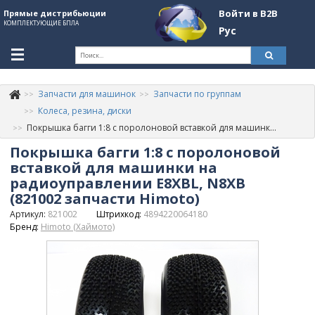
Войти в B2B
Прямые дистрибьюции
КОМПЛЕКТУЮЩИЕ БПЛА
Рус
Ук
Запчасти для машинок
Запчасти по группам
К
+380507774092
Колеса, резина, диски
Покрышка багги 1:8 с поролоновой вставкой для машинки на радиоуправлении E8XBL, N8XB (821002 запчасти Himoto)
Информация о компании
Покрышка багги 1:8 с поролоновой
About Company
вставкой для машинки на
радиоуправлении E8XBL, N8XB
Обзоры
(821002 запчасти Himoto)
Артикул:
821002
Штрихкод:
4894220064180
Категории
Бренд:
Himoto (Хаймото)
Бренды
Войти в B2B
Стать партнером