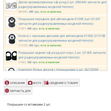
Диски хромированные оф-роад 2 шт. (08044V запчасти для
радиоуправляемых моделей Himoto)
08044V
440 грн
есть в наличии
Покрышки передние для автомодели E10XB 2шт (31307
запчасти для радиоуправляемых моделей Himoto)
31307
440 грн
есть в наличии
Колеса с черными дисками для автомодели E10XB (31310B
запчасти для радиоуправляемых моделей Himoto)
31310B
690 грн
есть в наличии
Покрышки задние оф-роад шот-корс 2 шт. (31405 запчасти
для радиоуправляемых моделей Himoto)
31405
560 грн
есть в наличии
Комплект белых дисков с покрышками 2 шт. (821003W
запчасти для радиоуправляемых моделей Himoto)
821003W
870 грн
есть в наличии
ОПИСАНИЕ
ФОТО
СВЕДЕНИЯ О ТОВАРЕ
Диски белые шоссейные 2 шт. (82827W запчасти для
радиоуправляемых моделей Himoto)
ЗАПЧАСТЬ ДЛЯ
82827W
129 грн
есть в наличии
Вставки пороллоновые в покрышки для шоссейных
Покрышки со вставками 2 шт.
автомоделей 1:16 (82831 запчасти для радиоуправляемых