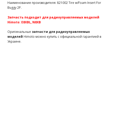
моделей Himoto)
Наименование производителя: 821002 Tire w/Foam Insert For
82831
43 грн
есть в наличии
Buggy 2P.
Team Magic E6-3 Mounted Tire 7.1" Size - New 5 spokes wheel
Запчасть подходит для радиоуправляемых моделей
2p
Himoto: E8XBL, N8XB
TM505252BK
3750 грн
есть в наличии
Team Magic E5 Mounted Tire 2p
Оригинальные
запчасти для радиоуправляемых
моделей
Himoto можно купить с официальной гарантией в
TM510136
2300 грн
есть в наличии
Украине.
Team Magic B8 Pre-mounted Tires 6 Spokes Black 2p
TM561495BK
1390 грн
есть в наличии