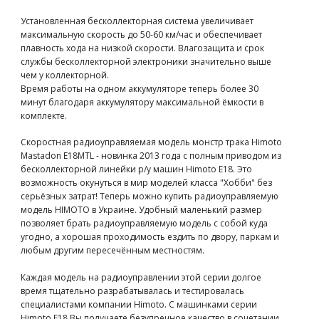
Установленная бесколлекторная система увеличивает
максимальную скорость до 50-60 км/час и обеспечивает
плавность хода на низкой скорости. Влагозащита и срок
службы бесколлекторной электроники значительно выше
чем у коллекторной.
Время работы на одном аккумуляторе теперь более 30
минут благодаря аккумулятору максимальной ёмкости в
комплекте.
Скоростная радиоуправляемая модель монстр трака Himoto
Mastadon E18MTL - новинка 2013 года с полным приводом из
бесколлекторной линейки р/у машин Himoto E18. Это
возможность окунуться в мир моделей класса "Хобби" без
серьёзных затрат! Теперь можно купить радиоуправляемую
модель HIMOTO в Украине. Удобный маленький размер
позволяет брать радиоуправляемую модель с собой куда
угодно, а хорошая проходимость ездить по двору, паркам и
любым другим пересечённым местностям.
Каждая модель на радиоуправлении этой серии долгое
время тщательно разрабатывалась и тестировалась
специалистами компании Himoto. С машинками серии
Himoto E18 Вы получаете безупречное качество в сочетании