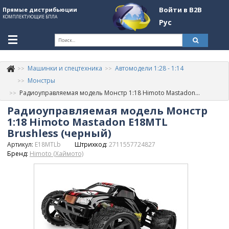
Войти в B2B
Прямые дистрибьюции
КОМПЛЕКТУЮЩИЕ БПЛА
Рус
Ук
Машинки и спецтехника
Автомодели 1:28 - 1:14
К
+380507774092
Монстры
Радиоуправляемая модель Монстр 1:18 Himoto Mastadon E18MTL Brushless (черный)
Информация о компании
Радиоуправляемая модель Монстр
About Company
1:18 Himoto Mastadon E18MTL
Brushless (черный)
Обзоры
Артикул:
E18MTLb
Штрихкод:
2711557724827
Бренд:
Himoto (Хаймото)
Категории
Бренды
Войти в B2B
Стать партнером