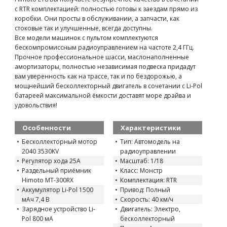
с RTR комплектацией: полностью готовы к заездам прямо из
коробки. Они просты в обслуживании, а запчасти, как
стоковые так и улучшенные, всегда доступны.
Все модели машинок с пультом комплектуются
бескомпромиссным радиоуправлением на частоте 2,4 ГГц.
Прочное профессиональное шасси, маслонаполненные
амортизаторы, полностью независимая подвеска придадут
вам уверенность как на трассе, так и по бездорожью, а
мощнейший бесколлекторный двигатель в сочетании с Li-Pol
батареей максимальной ёмкости доставят море драйва и
удовольствия!
Особенности
Характеристики
Бесколлекторный мотор
Тип: Автомодель на
2040 3530KV
радиоуправлении
Регулятор хода 25A
Масштаб: 1/18
Раздельный приёмник
Класс: Монстр
Himoto MT-300RX
Комплектация: RTR
Аккумулятор Li-Pol 1500
Привод: Полный
мАч 7,4 В
Скорость: 40 км/ч
Зарядное устройство Li-
Двигатель: Электро,
Pol 800 мА
бесколлекторный