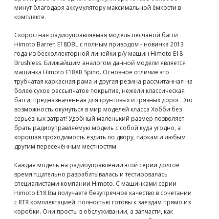
минут благодаря аккумулятору максимальной ёмкости в
комплекте.
Скоростная радиоуправляемая модель песчаной багги
Himoto Barren E18DBL с полным приводом - новинка 2013
года из бесколлекторной линейки р/у машин Himoto E18
Brushless. Ближайшим аналогом данной модели является
машинка Himoto E18XB Spino. Основное отличие это
трубчатая каркасная рама и другая резина рассчитанная на
более сухое рассыпчатое покрытие, нежели классическая
багги, предназначенная для грунтовых и грязных дорог. Это
возможность окунуться в мир моделей класса Хобби без
серьёзных затрат! Удобный маленький размер позволяет
брать радиоуправляемую модель с собой куда угодно, а
хорошая проходимость ездить по двору, паркам и любым
другим пересечённым местностям.
Каждая модель на радиоуправлении этой серии долгое
время тщательно разрабатывалась и тестировалась
специалистами компании Himoto. С машинками серии
Himoto E18 Вы получаете безупречное качество в сочетании
с RTR комплектацией: полностью готовы к заездам прямо из
коробки. Они просты в обслуживании, а запчасти, как