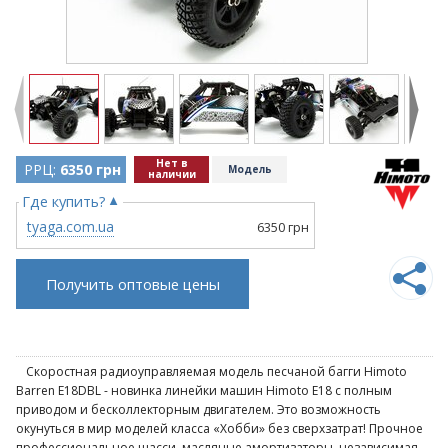
Нет в
РРЦ:
6350 грн
Модель
наличии
Где купить?
tyaga.com.ua
6350 грн
Получить оптовые цены
Скоростная радиоуправляемая модель песчаной багги Himoto
Barren E18DBL - новинка линейки машин Himoto E18 с полным
приводом и бесколлекторным двигателем. Это возможность
окунуться в мир моделей класса «Хобби» без сверхзатрат! Прочное
профессиональное шасси, масляные амортизаторы, независимая