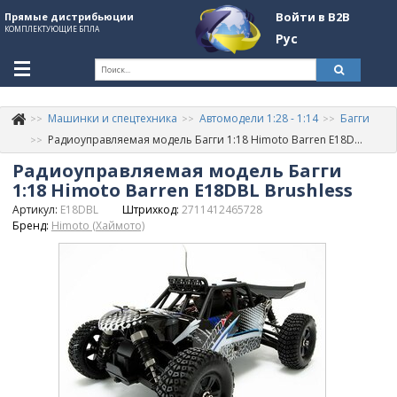
Войти в B2B
Прямые дистрибьюции
КОМПЛЕКТУЮЩИЕ БПЛА
Рус
Ук
Машинки и спецтехника
Автомодели 1:28 - 1:14
Багги
К
+380507774092
Радиоуправляемая модель Багги 1:18 Himoto Barren E18DBL Brushless
Радиоуправляемая модель Багги
Информация о компании
1:18 Himoto Barren E18DBL Brushless
About Company
Артикул:
E18DBL
Штрихкод:
2711412465728
Бренд:
Himoto (Хаймото)
Обзоры
Категории
Бренды
Войти в B2B
Стать партнером