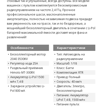
стоковые так и улучшенные, всегда доступны. Все модели
машинок с пультом комплектуются бескомпромиссным
радиоуправлением на частоте 2,4 ГГц. Прочное
профессиональное шасси, маслонаполненные
амортизаторы, полностью независимая подвеска придадут
вам уверенность как на трассе, так и по бездорожью, а
мощнейший бесколлекторный двигатель в сочетании с Li-Pol
батареей максимальной ёмкости доставят море фана и
развлечений!
Особенности
Характеристики
Бесколлекторный мотор
Тип: Автомодель на
2040 3530KV
радиоуправлении
Регулятор хода 25A
Масштаб: 1/18
Раздельный приёмник
Класс: Багги
Himoto MT-300RX
Комплектация: RTR
Аккумулятор Li-Pol 1500
Привод: Полный
мАч 7,4 В
Скорость: 40 км/ч
Зарядное устройство Li-
Двигатель: Электро,
Pol 800 мА
бесколлекторный
Питание: Аккумулятор
LiPol 7,4 В, 1500 мАч
Питание пульта: