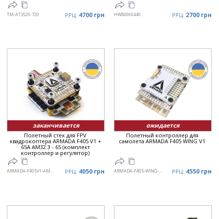
4700 грн
2700 грн
TM-AT3520-720
РРЦ:
HW80060440
РРЦ:
заканчивается
ожидается
Полетный стек для FPV
Полетный контроллер для
квадрокоптера ARMADA F405 V1 +
самолета ARMADA F405 WING V1
65A AM32 3 - 6S (комплект
контроллер и регулятор)
4050 грн
4550 грн
ARMADA-F405V1-AM3265A
РРЦ:
ARMADA-F405-WING-V1
РРЦ: