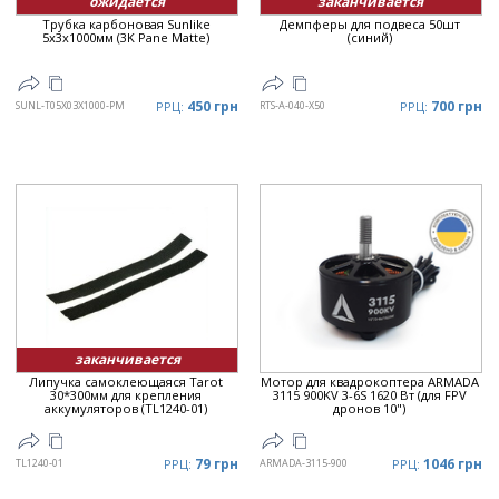
ожидается
заканчивается
Трубка карбоновая Sunlike
Демпферы для подвеса 50шт
5x3x1000мм (3K Pane Matte)
(синий)
450 грн
700 грн
SUNL-T05X03X1000-PM
РРЦ:
RTS-A-040-X50
РРЦ:
заканчивается
Липучка самоклеющаяся Tarot
Мотор для квадрокоптера ARMADA
30*300мм для крепления
3115 900KV 3-6S 1620 Вт (для FPV
аккумуляторов (TL1240-01)
дронов 10")
79 грн
1046 грн
TL1240-01
РРЦ:
ARMADA-3115-900
РРЦ: