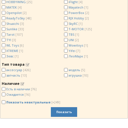
HOBBYWING
iFlight
[25]
[4]
MATEK
Mayatech
[4]
[1]
Openpilot
PowerBox
[2]
[2]
ReadyToSky
RJX Hobby
[48]
[2]
Shuaichi
SkyRC
[3]
[1]
Sunlike
T-MOTOR
[33]
[125]
Tarot
TBS
[107]
[1]
TYI
UNI
[3]
[2]
WL Toys
Wowitoys
[6]
[1]
XTREME
Yifei
[1]
[7]
Зевс
ЛеоМарк
[1]
[1]
Тип товара
аксессуар
модель
[426]
[5]
запчасть
игрушка
[13]
[10]
Наличие
Есть в наличии
[76]
Ожидается
[16]
Показать неактуальные
[+249]
Показать