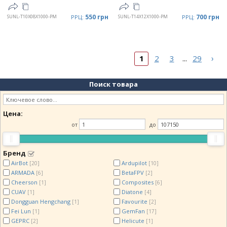
550 грн
700 грн
SUNL-T10X08X1000-PM
РРЦ:
SUNL-T14X12X1000-PM
РРЦ:
›
1
2
3
29
...
Поиск товара
Цена:
от
до
Бренд
AirBot
Ardupilot
[20]
[10]
ARMADA
BetaFPV
[6]
[2]
Cheerson
Composites
[1]
[6]
CUAV
Diatone
[1]
[4]
Dongguan Hengchang
Favourite
[1]
[2]
Fei Lun
GemFan
[1]
[17]
GEPRC
Helicute
[2]
[1]