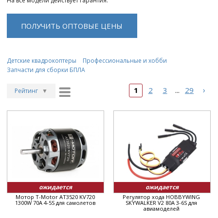
На все модели действует гарантия.
ПОЛУЧИТЬ ОПТОВЫЕ ЦЕНЫ
Детские квадрокоптеры
Профессиональные и хобби
Запчасти для сборки БПЛА
›
1
2
3
29
...
Рейтинг
▼
Рейтинг
▲
Дата
▲
Дата
▼
Цена
▲
Цена
▼
ожидается
ожидается
Мотор T-Motor AT3520 KV720
Регулятор хода HOBBYWING
1300W 70A 4-5S для самолетов
SKYWALKER V2 80A 3-6S для
авиамоделей