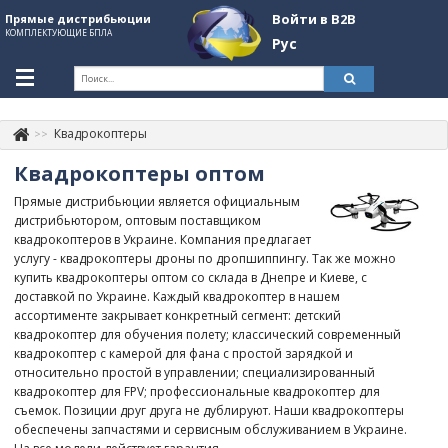
Войти в B2B
Прямые дистрибьюции
КОМПЛЕКТУЮЩИЕ БПЛА
Рус
Укр
Рус
Квадрокоптеры
Контакты
+380507774092
Квадрокоптеры оптом
Информация о компании
Прямые дистрибьюции является официальным
дистрибьютором, оптовым поставщиком
About Company
квадрокоптеров в Украине. Компания предлагает
услугу - квадрокоптеры дроны по дропшиппингу. Так же можно
Обзоры
купить квадрокоптеры оптом со склада в Днепре и Киеве, с
доставкой по Украине. Каждый квадрокоптер в нашем
Категории
ассортименте закрывает конкретный сегмент: детский
квадрокоптер для обучения полету; классический современный
Бренды
квадрокоптер с камерой для фана с простой зарядкой и
относительно простой в управлении; специализированный
Войти в B2B
квадрокоптер для FPV; профессиональные квадрокоптер для
съемок. Позиции друг друга не дублируют. Наши квадрокоптеры
Стать партнером
обеспечены запчастями и сервисным обслуживанием в Украине.