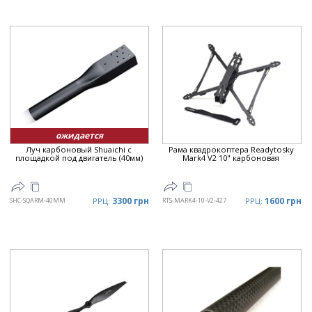
ожидается
Луч карбоновый Shuaichi с
Рама квадрокоптера Readytosky
площадкой под двигатель (40мм)
Mark4 V2 10" карбоновая
3300 грн
1600 грн
SHC-SQARM-40MM
РРЦ:
RTS-MARK4-10-V2-427
РРЦ: