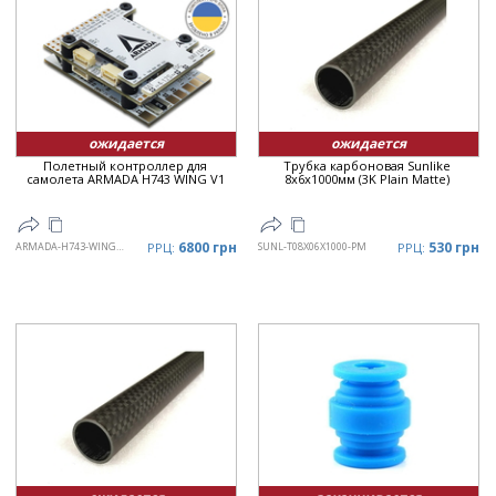
ожидается
ожидается
Полетный контроллер для
Трубка карбоновая Sunlike
самолета ARMADA H743 WING V1
8x6x1000мм (3K Plain Matte)
6800 грн
530 грн
ARMADA-H743-WING-V1
РРЦ:
SUNL-T08X06X1000-PM
РРЦ: