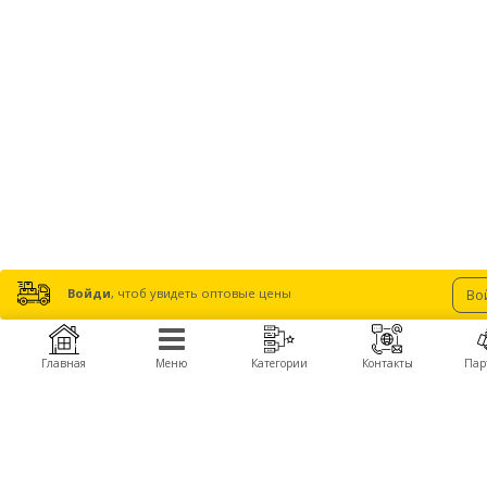
Войди
, чтоб увидеть оптовые цены
Во
Главная
Меню
Категории
Контакты
Пар