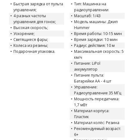
Быстрая зарядка от пульта
Тип: Машинка на
управления;
радиоуправлении
4 разных частоты
Масштаб: 1/43
управления для гонок;
Модель машины: Джип
Высокая скорость;
Hummer
Ускорение;
Время работы: 10-15 мин
Светящиеся фары;
Время зарядки: 10 мин
Колеса из резины;
Радиус действия: 10 м
Подарочная упаковка.
Максимальная скорость: 5
км/ч
Питание: LiPol
аккумулятор
Питание пульта:
Батарейки АА - 4 шт
Управление:
Радиоуправление 35 МГц
Мощность передатчика:
1,7 мВт
Материал корпуса:
Пластик
Материал колёс: Резина
Рекомендуемый возраст:
6+