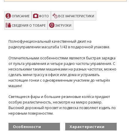
Жёлтый
GWT2008D-7
710 грн
нет в наличии
ОПИСАНИЕ
ФОТО
ВСЕ ХАРАКТЕРИСТИКИ
Хаки зеленый
СВЕДЕНИЯ О ТОВАРЕ
ЗАГРУЗКИ
GWT2008D-8
710 грн
нет в наличии
Полнофункциональный качественный джип на
радиоуправлении масштаба 1/43 в подарочной упаковке.
Отличительными особенностями являются быстрая зарядка
от пульта управления и четыре радио частоты управления. С
несколькими такими машинками на разных частотах, можно
сделать мини трассу в офисе или дома и устраивать
настоящие гонки с одновременным участием до четырёх
машин!
Светящиеся фары и большие резиновые колёса придают
особую реалистичность, несмотря на микро размер.
Высокий дорожный просвет и подвеска позволяют ездить по
неровным поверхностям.
Особенности
Характеристики