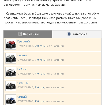
мини трассу в офисе или дома и устраивать настоящие гонки с
одновременным участием до четырёх машин!
Светящиеся фары и большие резиновые колёса придают особую
реалистичность, несмотря на микро размер. Высокий дорожный
просвет и подвеска позволяют ездить по неровным поверхностям.
Варианты
Категория
Красный
GWT2008D-1
710 грн
нет в наличии
Серый
GWT2008D-2
710 грн
нет в наличии
Белый
GWT2008D-4
710 грн
нет в наличии
Черный
GWT2008D-5
710 грн
нет в наличии
Синий
GWT2008D-6
710 грн
нет в наличии