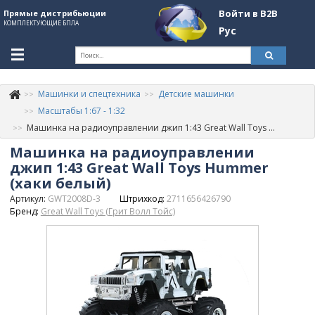
Войти в B2B
Прямые дистрибьюции
КОМПЛЕКТУЮЩИЕ БПЛА
Рус
Ук
Машинки и спецтехника
Детские машинки
К
+380507774092
Масштабы 1:67 - 1:32
Машинка на радиоуправлении джип 1:43 Great Wall Toys Hummer (хаки белый)
Информация о компании
Машинка на радиоуправлении
About Company
джип 1:43 Great Wall Toys Hummer
(хаки белый)
Обзоры
Артикул:
GWT2008D-3
Штрихкод:
2711656426790
Бренд:
Great Wall Toys (Грит Волл Тойс)
Категории
Бренды
Войти в B2B
Стать партнером