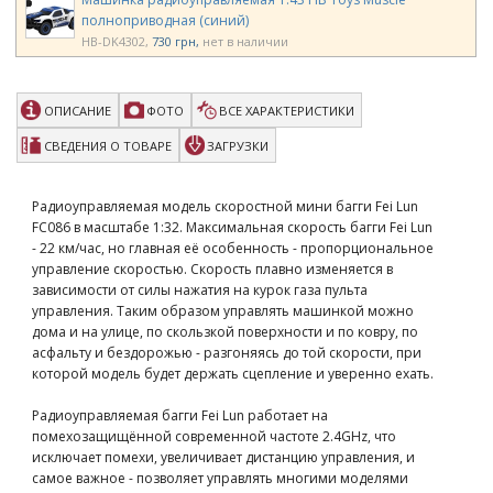
полноприводная (синий)
HB-DK4302
730 грн
нет в наличии
ОПИСАНИЕ
ФОТО
ВСЕ ХАРАКТЕРИСТИКИ
СВЕДЕНИЯ О ТОВАРЕ
ЗАГРУЗКИ
Радиоуправляемая модель скоростной мини багги Fei Lun
FC086 в масштабе 1:32. Максимальная скорость багги Fei Lun
- 22 км/час, но главная её особенность - пропорциональное
управление скоростью. Скорость плавно изменяется в
зависимости от силы нажатия на курок газа пульта
управления. Таким образом управлять машинкой можно
дома и на улице, по скользкой поверхности и по ковру, по
асфальту и бездорожью - разгоняясь до той скорости, при
которой модель будет держать сцепление и уверенно ехать.
Радиоуправляемая багги Fei Lun работает на
помехозащищённой современной частоте 2.4GHz, что
исключает помехи, увеличивает дистанцию управления, и
самое важное - позволяет управлять многими моделями