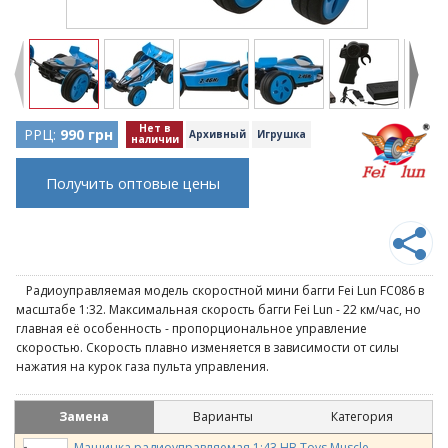
Нет в
РРЦ:
990 грн
Архивный
Игрушка
наличии
Получить оптовые цены
Радиоуправляемая модель скоростной мини багги Fei Lun FC086 в
масштабе 1:32. Максимальная скорость багги Fei Lun - 22 км/час, но
главная её особенность - пропорциональное управление
скоростью. Скорость плавно изменяется в зависимости от силы
нажатия на курок газа пульта управления.
Замена
Варианты
Категория
Машинка радиоуправляемая 1:43 HB Toys Muscle