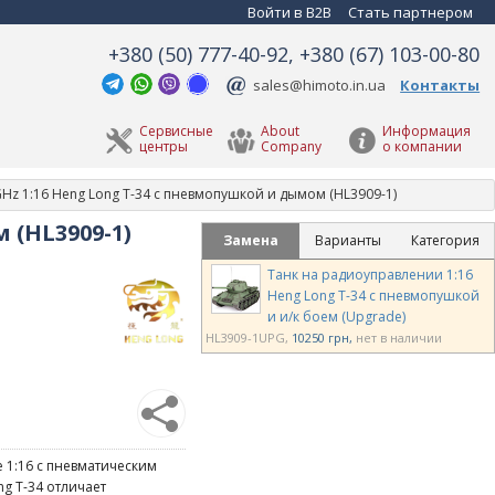
Войти в B2B
Стать партнером
+380 (50) 777-40-92, +380 (67) 103-00-80
sales@himoto.in.ua
Контакты
Сервисные
About
Информация
центры
Company
о компании
GHz 1:16 Heng Long T-34 с пневмопушкой и дымом (HL3909-1)
 (HL3909-1)
Замена
Варианты
Категория
Танк на радиоуправлении 1:16
Heng Long T-34 с пневмопушкой
и и/к боем (Upgrade)
HL3909-1UPG
10250 грн
нет в наличии
 1:16 с пневматическим
g T-34 отличает