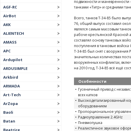
подвижности и маневренности —
AGF-RC
танками «Тигр» и средними тан
AirBot
Всего, танков Т-34-85 было вып
76, общий выпуск составил около
AKK
являлся самым массовым танком 
ALIENTECH
рабоче-крестьянской Красной а
составлял основу танковых войс
AMASS
поступления в танковые войска
APC
Т-34-85 был снят с вооружения 
значительных количествах поста
Ardupilot
вооружённых конфликтах, включ
на 2010 год, Т-34-85 всё ещё со
ARDUSIMPLE
Arkbird
Особенности
ARMADA
Гусеничный привод с незави
Art-Tech
всех катков
Высокодетализированный кор
ArZopa
оборудованием
Пропорциональное управлен
Baoli
Радиоуправление 2.4GHz
Batan
Пневмопушка
Реалистичное звуковое офо
Beatrice