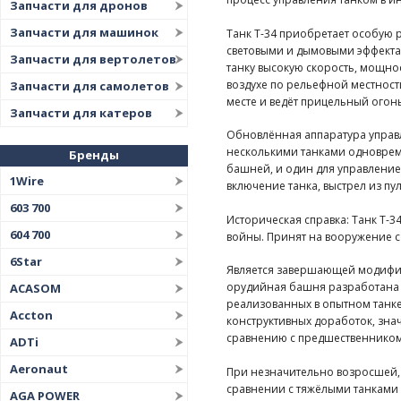
Запчасти для дронов
Запчасти для машинок
Танк Т-34 приобретает особую 
световыми и дымовыми эффекта
Запчасти для вертолетов
танку высокую скорость, мощнос
воздухе по рельефной местности
Запчасти для самолетов
месте и ведёт прицельный огон
Запчасти для катеров
Обновлённая аппаратура управл
несколькими танками одновреме
Бренды
башней, и один для управление
1Wire
включение танка, выстрел из пу
603 700
Историческая справка: Танк T-
604 700
войны. Принят на вооружение c 
6Star
Является завершающей модифика
орудийная башня разработана 
ACASOM
реализованных в опытном танке
Accton
конструктивных доработок, зна
сравнению с предшественником
ADTi
Aeronaut
При незначительно возросшей,
сравнении с тяжёлыми танками п
AGA POWER