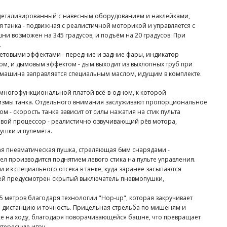
одетализированный с навесным оборудованием и наклейками,
я танка - подвижная с реалистичной моторикой и управляется с
ни возможен на 345 градусов, и подъём на 20 градусов. При
.
етовыми эффектами - передние и задние фары, индикатор
м, и дымовым эффектом - дым выходит из выхлопных труб при
ашина заправляется специальным маслом, идущим в комплекте.
 многофункциональной платой всё-в-одном, к которой
змы танка. Отдельного внимания заслуживают пропорциональное
 - скорость танка зависит от силы нажатия на стик пульта
овой процессор - реалистично озвучивающий рёв мотора,
ушки и пулемёта.
я пневматическая пушка, стреляющая 6мм снарядами -
л производится поднятием левого стика на пульте управления.
 из специального отсека в танке, куда заранее засыпаются
тей предусмотрен скрытый выключатель пневмопушки,
25 метров благодаря технологии "Hop-up", которая закручивает
 дистанцию и точность. Прицельная стрельба по мишеням и
е на ходу, благодаря поворачивающейся башне, что превращает
нтересную игру.