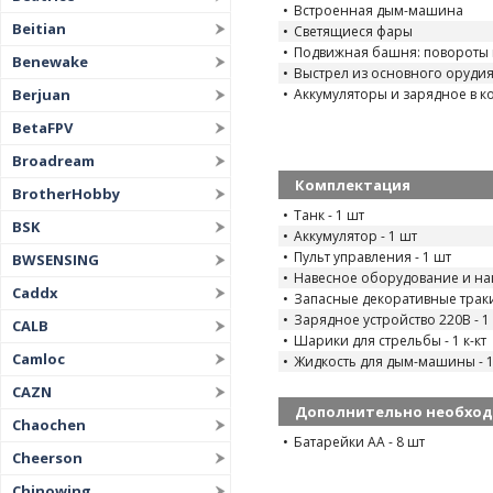
Встроенная дым-машина
Beitian
Светящиеся фары
Подвижная башня: повороты
Benewake
Выстрел из основного орудия
Аккумуляторы и зарядное в к
Berjuan
BetaFPV
Broadream
Комплектация
BrotherHobby
Танк - 1 шт
BSK
Аккумулятор - 1 шт
Пульт управления - 1 шт
BWSENSING
Навесное оборудование и накл
Caddx
Запасные декоративные траки 
Зарядное устройство 220В - 1
CALB
Шарики для стрельбы - 1 к-кт
Camloc
Жидкость для дым-машины - 1
CAZN
Дополнительно необхо
Chaochen
Батарейки AA - 8 шт
Cheerson
Chinowing