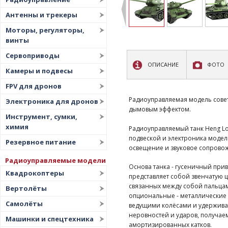
Антенны и трекеры
Моторы, регуляторы,
винты
Сервоприводы
ОПИСАНИЕ
ФОТО
Камеры и подвесы
FPV для дронов
Радиоуправляемая модель советс
Электроника для дронов
дымовым эффектом.
Инструмент, сумки,
химия
Радиоуправляемый танк Heng Lo
подвеской и электроника модел
Резервное питание
освещение и звуковое сопровож
Радиоуправляемые модели
Основа танка - гусеничный прив
Квадрокоптеры
представляет собой звенчатую ц
связанных между собой пальцам
Вертолёты
опциональные - металлические 
Самолёты
ведущими колёсами и удержива
неровностей и ударов, получаем
Машинки и спецтехника
амортизированных катков.