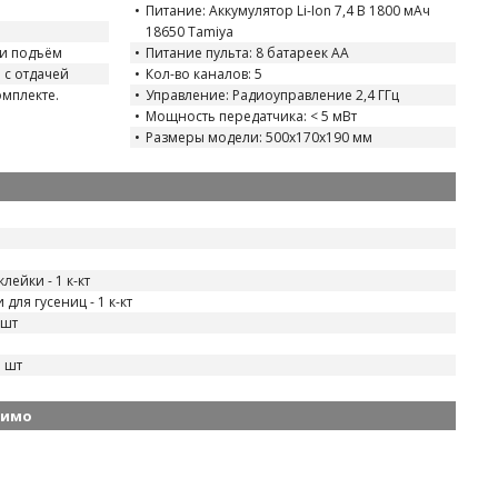
Питание: Аккумулятор Li-Ion 7,4 В 1800 мАч
18650 Tamiya
 и подъём
Питание пульта: 8 батареек АА
 с отдачей
Кол-во каналов: 5
омплекте.
Управление: Радиоуправление 2,4 ГГц
Мощность передатчика: < 5 мВт
Размеры модели: 500х170х190 мм
ейки - 1 к-кт
для гусениц - 1 к-кт
 шт
 шт
димо