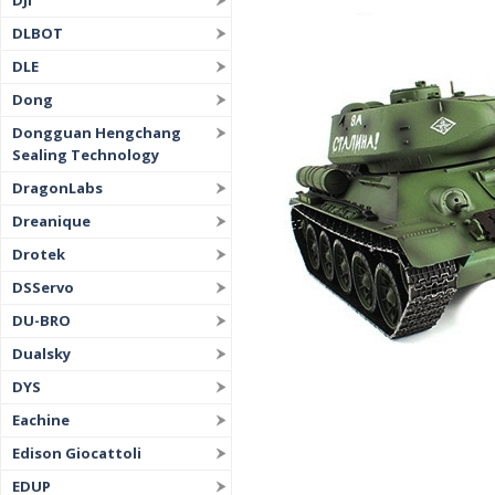
DJI
DLBOT
DLE
Dong
Dongguan Hengchang
Sealing Technology
DragonLabs
Dreanique
Drotek
DSServo
DU-BRO
Dualsky
DYS
Eachine
Edison Giocattoli
EDUP