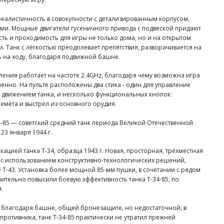
реалистичность в совокупности с детализированным корпусом,
ми. Мощные двигатели гусеничного привода с подвеской придают
ть и проходимость для игры не только дома, но и на открытом
. Танк с лёгкостью преодолевает препятствия, разворачивается на
ь на ходу, благодаря подвижной башне.
ения работает на частоте 2.4GHz, благодаря чему возможна игра
нно. На пульте расположены два стика - один для управление
 движением танка, и несколько функциональных кнопок:
лемёта и выстрел из основного орудия.
34-85 — советский средний танк периода Великой Отечественной
23 января 1944 г.
цией танка Т-34, образца 1943 г. Новая, просторная, трёхместная
с использованием конструктивно-технологических решений,
 Т-43. Установка более мощной 85-мм пушки, в сочетании с рядом
чительно повысили боевую эффективность танка Т-34-85, по
.
 благодаря башне, общей бронезащите, но недостаточной, в
ротивника, танк Т-34-85 практически не утратил прежней