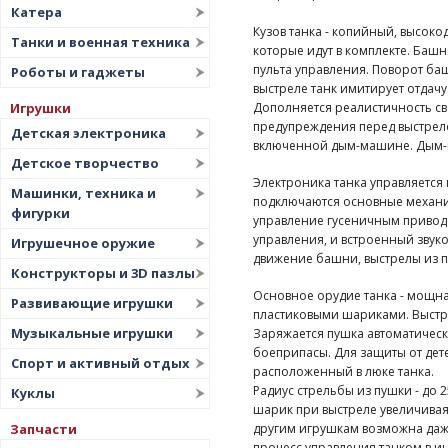
Катера
Кузов танка - копийный, высок
Танки и военная техника
которые идут в комплекте. Башн
пульта управления. Поворот баш
Роботы и гаджеты
выстреле танк имитирует отдачу
Дополняется реалистичность св
Игрушки
предупреждения перед выстрело
Детская электроника
включенной дым-машине. Дым-м
Детское творчество
Электроника танка управляется
Машинки, техника и
подключаются основные механи
фигурки
управление гусеничным приводом
управления, и встроенный звук
Игрушечное оружие
движение башни, выстрелы из п
Конструкторы и 3D пазлы
Основное орудие танка - мощна
Развивающие игрушки
пластиковыми шариками. Выстре
Музыкальные игрушки
Заряжается пушка автоматически
боеприпасы. Для защиты от де
Спорт и активный отдых
расположенный в люке танка.
Радиус стрельбы из пушки - до 
Куклы
шарик при выстреле увеличивая
Запчасти
другим игрушкам возможна даж
процесс управления танком в и