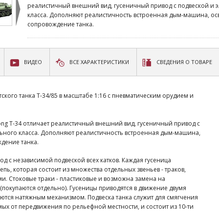
реалистичный внешний вид, гусеничный привод с подвеской и 
класса. Дополняют реалистичность встроенная дым-машина, ос
сопровождение танка.
ВИДЕО
ВСЕ ХАРАКТЕРИСТИКИ
СВЕДЕНИЯ О ТОВАРЕ
кого танка Т-34/85 в масштабе 1:16 с пневматическим орудием и
ng T-34 отличает реалистичный внешний вид, гусеничный привод с
ьного класса. Дополняют реалистичность встроенная дым-машина,
дение танка.
од с независимой подвеской всех катков. Каждая гусеница
епь, которая состоит из множества отдельных звеньев - траков,
и. Стоковые траки - пластиковые и возможна замена на
(покупаются отдельно). Гусеницы приводятся в движение двумя
ются натяжным механизмом. Подвеска танка служит для смягчения
ых от передвижения по рельефной местности, и состоит из 10-ти