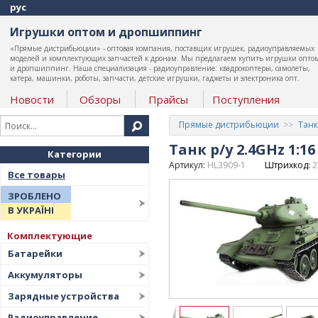
рус
Игрушки оптом и дропшиппинг
«Прямые дистрибьюции» - оптовая компания, поставщик игрушек, радиоуправляемых
моделей и комплектующих запчастей к дронам. Мы предлагаем купить игрушки опто
и дропшиппинг. Наша специализация - радиоуправление: квадрокоптеры, самолеты,
катера, машинки, роботы, запчасти, детские игрушки, гаджеты и электроника опт.
Новости
Обзоры
Прайсы
Поступления
Прямые дистрибьюции
Танк
Танк р/у 2.4GHz 1:
Категории
Артикул:
HL3909-1
Штрихкод:
2
Все товары
ЗРОБЛЕНО
В УКРАЇНІ
Комплектующие
Батарейки
Аккумуляторы
Зарядные устройства
Радиоуправление