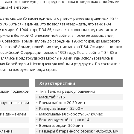
 главного преимущества среднего танка в поединках с тяжёлыми
ками «Пантера».
ущено свыше 35 тысяч единиц, а с учётом ранее выпущенных Т-34-
 70-80 тысяч единиц. Это позволяет утверждать, что танк Т-34
в мире. С 1944 года, Т-34-85, являлся основным средним танком
рмии в Великой Отечественной войне, а после её завершения,
к Советской армии вплоть до середины 1950-х годов, до массового
 Советской Армии, новейших средних танков Т-54. Официально танк
Российской Федерации только в 1993 году. После войны Т-34-85 в
влялись в ряд государств Европы и Азии, где использовались в
ая Корейскую и Шестидневную войны и ряд других. По состоянию
стоит на вооружении ряда стран.
Характеристики
симой подвеской
Тип: Танк на радиоуправлении
Масштаб: 1/16
пус с навесным
Время работы: 20-30 мин
Радиус действия: 35-50 м
ие движением
Максимальная скорость: 5-7 км/час
Рекомендуемый возраст: 14+
Время зарядки: 360 мин
рмление
Размеры батарейного отсека: 140х54х26 мм