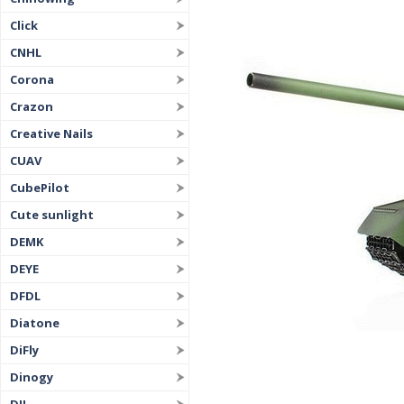
Click
CNHL
Corona
Crazon
Creative Nails
CUAV
CubePilot
Cute sunlight
DEMK
DEYE
DFDL
Diatone
DiFly
Dinogy