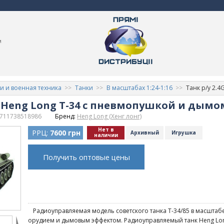
м
и и военная техника
Танки
В масштабах 1:24-1:16
Танк р/у 2.4
16 Heng Long T-34 с пневмопушкой и дымом
711738518986
Бренд:
Heng Long (Хенг лонг)
Нет в
РРЦ:
7600 грн
Архивный
Игрушка
наличии
Получить оптовые цены
Радиоуправляемая модель советского танка Т-34/85 в масштабе
орудием и дымовым эффектом. Радиоуправляемый танк Heng Lon