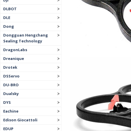
DJI
DLBOT
DLE
Dong
Dongguan Hengchang
Sealing Technology
DragonLabs
Dreanique
Drotek
DSServo
DU-BRO
Dualsky
DYS
Eachine
Edison Giocattoli
EDUP