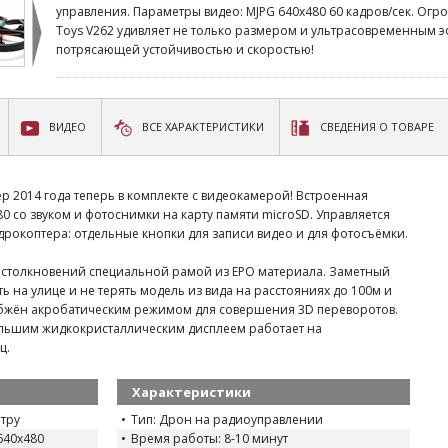
управления. Параметры видео: MJPG 640x480 60 кадров/сек. Ог
Toys V262 удивляет не только размером и ультрасовременным 
потрясающей устойчивостью и скоростью!
ВИДЕО
ВСЕ ХАРАКТЕРИСТИКИ
СВЕДЕНИЯ О ТОВАРЕ
 2014 года теперь в комплекте с видеокамерой! Встроенная
0 со звуком и фотоснимки на карту памяти microSD. Управляется
дрокоптера: отдельные кнопки для записи видео и для фотосъёмки.
столкновений специальной рамой из EPO материала. Заметный
ть на улице и не терять модель из вида на расстояниях до 100м и
набжён акробатическим режимом для совершения 3D переворотов.
ольшим жидкокристаллическим дисплеем работает на
ц.
Характеристики
тру
Тип: Дрон на радиоуправлении
640x480
Время работы: 8-10 минут