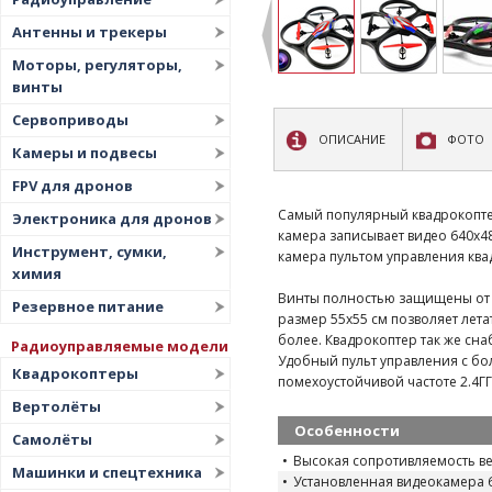
Антенны и трекеры
Моторы, регуляторы,
винты
Сервоприводы
ОПИСАНИЕ
ФОТО
Камеры и подвесы
FPV для дронов
Самый популярный квадрокоптер
Электроника для дронов
камера записывает видео 640x48
Инструмент, сумки,
камера пультом управления ква
химия
Винты полностью защищены от 
Резервное питание
размер 55х55 см позволяет лета
более. Квадрокоптер так же с
Радиоуправляемые модели
Удобный пульт управления с б
Квадрокоптеры
помехоустойчивой частоте 2.4ГГ
Вертолёты
Особенности
Самолёты
Высокая сопротивляемость ве
Машинки и спецтехника
Установленная видеокамера 