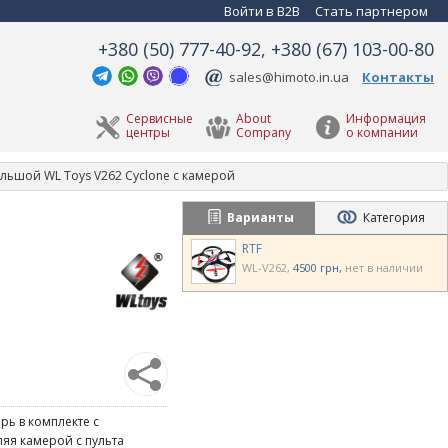
Войти в B2B
Стать партнером
+380 (50) 777-40-92, +380 (67) 103-00-80
sales@himoto.in.ua
Контакты
Сервисные
About
Информация
центры
Company
о компании
льшой WL Toys V262 Cyclone с камерой
Варианты
Категория
RTF
WL-V262
4500 грн
нет в наличии
рь в комплекте с
яя камерой с пульта