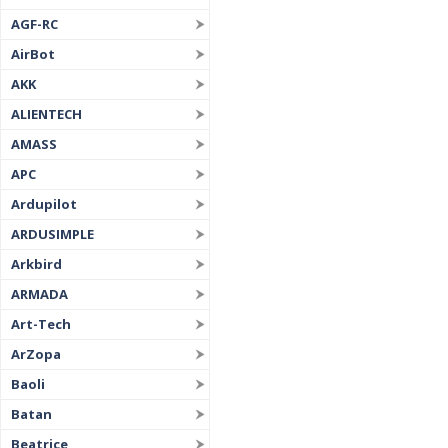
AGF-RC
AirBot
AKK
ALIENTECH
AMASS
APC
Ardupilot
ARDUSIMPLE
Arkbird
ARMADA
Art-Tech
ArZopa
Baoli
Batan
Beatrice