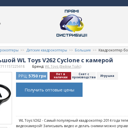
м
дрокоптеры
Детские квадрокоптеры
Большие
Квадрокоптер бо
шой WL Toys V262 Cyclone с камерой
2711157225618
Бренд:
WL Toys (Вейли Тойс)
Нет в
Снят с
РРЦ:
5750 грн
Игрушка
наличии
производства
Получить оптовые цены
WL Toys V262 - Самый популярный квадрокоптер 2014 года тепе
видеокамерой! Записывать видео и делать снимки можно управл