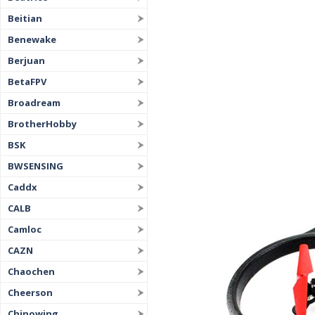
Beitian
Benewake
Berjuan
BetaFPV
Broadream
BrotherHobby
BSK
BWSENSING
Caddx
CALB
Camloc
CAZN
Chaochen
Cheerson
Chinowing