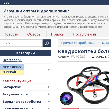
рус
Игрушки оптом и дропшиппинг
«Прямые дистрибьюции» - оптовая компания, поставщик игрушек, радиоуправляемых
моделей и комплектующих запчастей к дронам. Мы предлагаем купить игрушки опто
и дропшиппинг. Наша специализация - радиоуправление: квадрокоптеры, самолеты,
катера, машинки, роботы, запчасти, детские игрушки, гаджеты и электроника опт.
Новости
Обзоры
Прайсы
Поступления
Прямые дистрибьюции
Ква
Квадрокоптер боль
Категории
Артикул:
WL-V262C
Штрихкод:
Все товары
ЗРОБЛЕНО
В УКРАЇНІ
Комплектующие
Батарейки
Аккумуляторы
Зарядные устройства
Радиоуправление