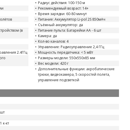
Радиус действия: 100-150 м
ии
Рекомендуемый возраст: 14+
Время зарядки: 60-80 минут
полётов
Питание: Аккумулятор Li-pol 2S 850мАч
Съёмный аккумулятор: да
тройством (в
Питание пульта: Батарейки АА - 6 шт
Камера: да
Кол-во каналов: 4
Управление: Радиоуправление 2,4 ГГц
равления 2.4ГГц
Мощность передатчика: < 5 мВт
ого
Размеры модели: 550х550x85 мм
Вес модели: 420 г
Дополнительные функции: акробатические
трюки, видеокамера, 5 скоростей полета,
управление подсветкой
 шт
 к-кт