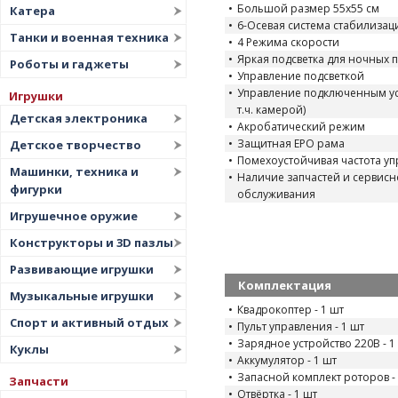
Большой размер 55х55 см
Катера
6-Осевая система стабилизац
Танки и военная техника
4 Режима скорости
Яркая подсветка для ночных 
Роботы и гаджеты
Управление подсветкой
Управление подключенным ус
Игрушки
т.ч. камерой)
Детская электроника
Акробатический режим
Защитная EPO рама
Детское творчество
Помехоустойчивая частота уп
Машинки, техника и
Наличие запчастей и сервисн
фигурки
обслуживания
Игрушечное оружие
Конструкторы и 3D пазлы
Развивающие игрушки
Комплектация
Музыкальные игрушки
Квадрокоптер - 1 шт
Спорт и активный отдых
Пульт управления - 1 шт
Зарядное устройство 220В - 1
Куклы
Аккумулятор - 1 шт
Запасной комплект роторов - 1
Запчасти
Отвёртка - 1 шт