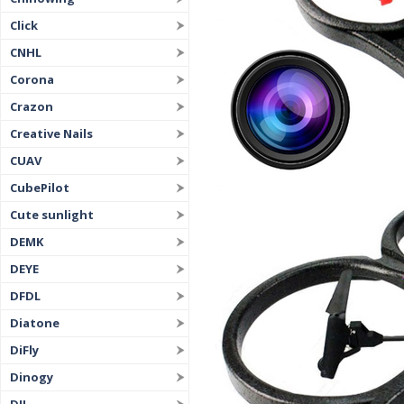
Click
CNHL
Corona
Crazon
Creative Nails
CUAV
CubePilot
Cute sunlight
DEMK
DEYE
DFDL
Diatone
DiFly
Dinogy