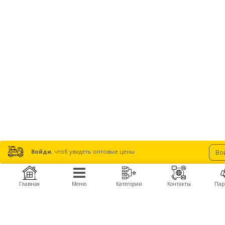
Войди
, чтоб увидеть оптовые цены
Во
Главная
Меню
Категории
Контакты
Пар