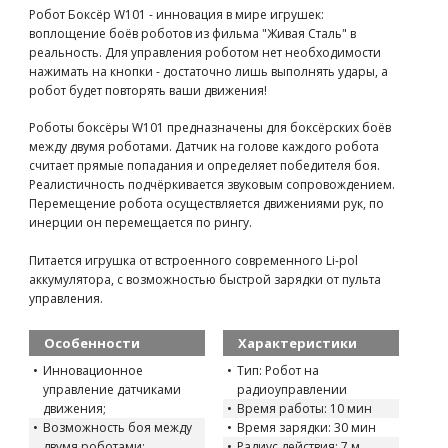
Робот Боксёр W101 - инновация в мире игрушек:
воплощение боёв роботов из фильма "Живая Сталь" в
реальность. Для управления роботом нет необходимости
нажимать на кнопки - достаточно лишь выполнять удары, а
робот будет повторять ваши движения!
Роботы боксёры W101 предназначены для боксёрских боёв
между двумя роботами. Датчик на голове каждого робота
считает прямые попадания и определяет победителя боя.
Реалистичность подчёркивается звуковым сопровождением.
Перемещение робота осуществляется движениями рук, по
инерции он перемещается по рингу.
Питается игрушка от встроенного современного Li-pol
аккумулятора, с возможностью быстрой зарядки от пульта
управления.
Особенности
Характеристики
Инновационное
Тип: Робот на
управление датчиками
радиоуправлении
движения;
Время работы: 10 мин
Возможность боя между
Время зарядки: 30 мин
двумя роботами;
Радиус действия: 7 м