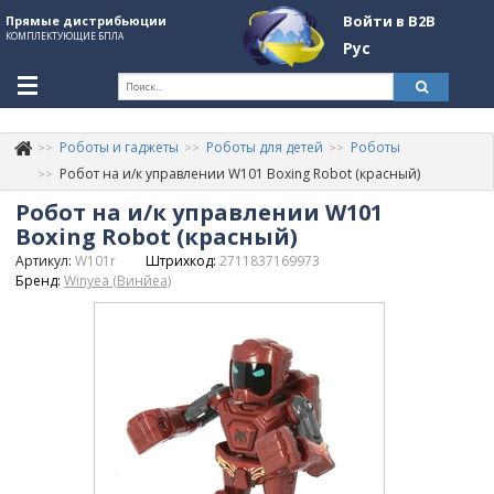
Войти в B2B
Прямые дистрибьюции
КОМПЛЕКТУЮЩИЕ БПЛА
Рус
Ук
Роботы и гаджеты
Роботы для детей
Роботы
К
+380507774092
Робот на и/к управлении W101 Boxing Robot (красный)
Робот на и/к управлении W101
Информация о компании
Boxing Robot (красный)
About Company
Артикул:
W101r
Штрихкод:
2711837169973
Бренд:
Winyea (Винйеа)
Обзоры
Категории
Бренды
Войти в B2B
Стать партнером