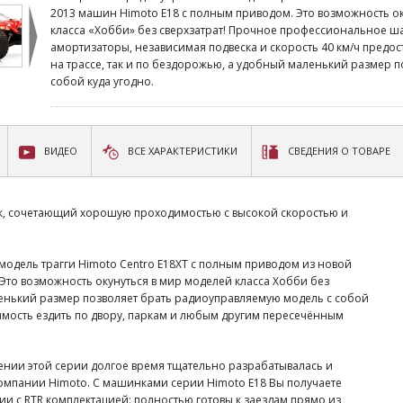
2013 машин Himoto E18 с полным приводом. Это возможность о
класса «Хобби» без сверхзатрат! Прочное профессиональное ш
амортизаторы, независимая подвеска и скорость 40 км/ч предост
на трассе, так и по бездорожью, а удобный маленький размер п
собой куда угодно.
ВИДЕО
ВСЕ ХАРАКТЕРИСТИКИ
СВЕДЕНИЯ О ТОВАРЕ
ик, сочетающий хорошую проходимостью с высокой скоростью и
одель трагги Himoto Centro E18XT с полным приводом из новой
 Это возможность окунуться в мир моделей класса Хобби без
енький размер позволяет брать радиоуправляемую модель с собой
имость ездить по двору, паркам и любым другим пересечённым
нии этой серии долгое время тщательно разрабатывалась и
омпании Himoto. С машинками серии Himoto E18 Вы получаете
ии с RTR комплектацией: полностью готовы к заездам прямо из