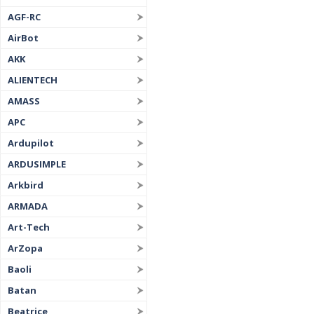
AGF-RC
AirBot
AKK
ALIENTECH
AMASS
APC
Ardupilot
ARDUSIMPLE
Arkbird
ARMADA
Art-Tech
ArZopa
Baoli
Batan
Beatrice