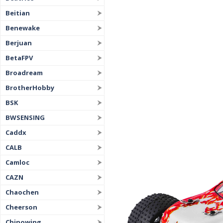
Beitian
Benewake
Berjuan
BetaFPV
Broadream
BrotherHobby
BSK
BWSENSING
Caddx
CALB
Camloc
CAZN
Chaochen
Cheerson
Chinowing