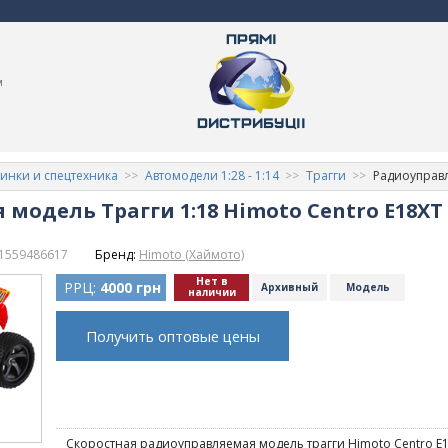
м
нки и спецтехника
Автомодели 1:28 - 1:14
Трагги
Радиоуправл
модель Трагги 1:18 Himoto Centro E18XT
1559486617
Бренд:
Himoto (Хаймото)
Нет в
РРЦ:
4000 грн
Архивный
Модель
наличии
Получить оптовые цены
Скоростная радиоуправляемая модель трагги Himoto Centro E1