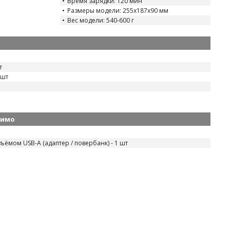
Время зарядки: 120 мин
Размеры модели: 255x187x90 мм
Вес модели: 540-600 г
т
 шт
димо
ъёмом USB-A (адаптер / повербанк) - 1 шт