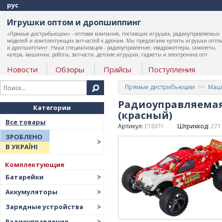
рус
Игрушки оптом и дропшиппинг
«Прямые дистрибьюции» - оптовая компания, поставщик игрушек, радиоуправляемых
моделей и комплектующих запчастей к дронам. Мы предлагаем купить игрушки опто
и дропшиппинг. Наша специализация - радиоуправление: квадрокоптеры, самолеты,
катера, машинки, роботы, запчасти, детские игрушки, гаджеты и электроника опт.
Новости
Обзоры
Прайсы
Поступления
Прямые дистрибьюции
Маши
Радиоуправляемая 
Категории
(красный)
Все товары
Артикул:
E18XTr
Штрихкод:
271
ЗРОБЛЕНО
В УКРАЇНІ
Комплектующие
Батарейки
Аккумуляторы
Зарядные устройства
Радиоуправление