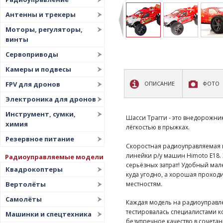
Антенны и трекеры
Моторы, регуляторы,
винты
Сервоприводы
Камеры и подвесы
FPV для дронов
ОПИСАНИЕ
ФОТО
Электроника для дронов
Инструмент, сумки,
Шасси Трагги - это внедорожн
химия
лёгкостью в прыжках.
Резервное питание
Скоростная радиоуправляемая м
линейки р/у машин Himoto E18.
Радиоуправляемые модели
серьёзных затрат! Удобный мал
Квадрокоптеры
куда угодно, а хорошая проход
местностям.
Вертолёты
Самолёты
Каждая модель на радиоуправле
тестировалась специалистами к
Машинки и спецтехника
безупречное качество в сочетан