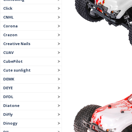
Click
CNHL
Corona
Crazon
Creative Nails
CUAV
CubePilot
Cute sunlight
DEMK
DEYE
DFDL
Diatone
DiFly
Dinogy