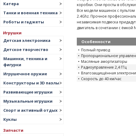
Катера
коробки. Они просты в обслужив
Все модели машинок с пультом
Танки и военная техника
2.4Ghz. Прочное профессионал
Роботы и гаджеты
независимая подвеска придадут 
двигатель в сочетании с ёмкой 
Игрушки
Детская электроника
Особенности
Детское творчество
Полный привод
Пропорциональное управле
Машинки, техника и
Масляные амортизаторы
фигурки
Радиоуправление 2,4 ГГц
Влагозащищённая электрони
Игрушечное оружие
Скорость до 40 км/час
Конструкторы и 3D пазлы
Развивающие игрушки
Музыкальные игрушки
Спорт и активный отдых
Куклы
Запчасти