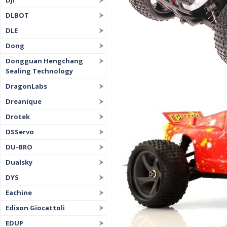
DJI
DLBOT
DLE
Dong
Dongguan Hengchang
Sealing Technology
DragonLabs
Dreanique
Drotek
DSServo
DU-BRO
Dualsky
DYS
Eachine
Edison Giocattoli
EDUP