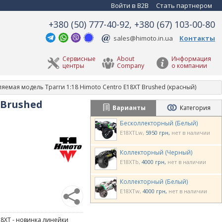
Войти в B2B
Стать партнером
+380 (50) 777-40-92, +380 (67) 103-00-80
sales@himoto.in.ua
Контакты
Сервисные
About
Информация
центры
Company
о компании
яемая модель Трагги 1:18 Himoto Centro E18XT Brushed (красный)
 Brushed
Варианты
Категория
Бесколлекторный (Белый)
E18XTLw
5950 грн
нет в наличии
Коллекторный (Черный)
E18XTb
4000 грн
нет в наличии
Коллекторный (Белый)
E18XTw
4000 грн
нет в наличии
8XT - новинка линейки