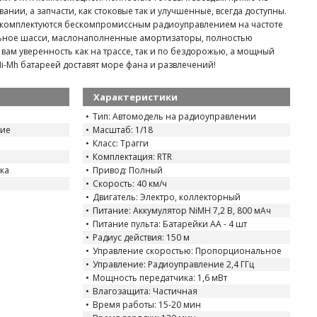
ании, а запчасти, как стоковые так и улучшенные, всегда доступны.
 комплектуются бескомпромиссным радиоуправлением на частоте
ьное шасси, маслонаполненные амортизаторы, полностью
вам уверенность как на трассе, так и по бездорожью, а мощный
Ni-Mh батареей доставят море фана и развлечений!
Характеристики
Тип: Автомодель на радиоуправлении
ние
Масштаб: 1/18
Класс: Трагги
Комплектация: RTR
ка
Привод: Полный
Скорость: 40 км/ч
Двигатель: Электро, коллекторный
Питание: Аккумулятор NiMH 7,2 В, 800 мАч
Питание пульта: Батарейки AA - 4 шт
Радиус действия: 150 м
Управление скоростью: Пропорциональное
Управление: Радиоуправление 2,4 ГГц
Мощность передатчика: 1,6 мВт
Влагозащита: Частичная
Время работы: 15-20 мин