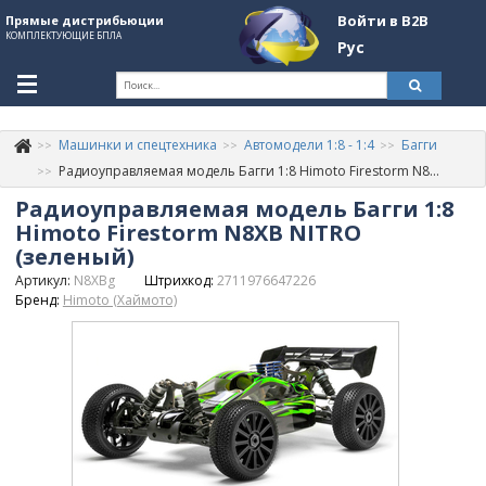
Войти в B2B
Прямые дистрибьюции
КОМПЛЕКТУЮЩИЕ БПЛА
Рус
Ук
Машинки и спецтехника
Автомодели 1:8 - 1:4
Багги
К
+380507774092
Радиоуправляемая модель Багги 1:8 Himoto Firestorm N8XB NITRO (зеленый)
Радиоуправляемая модель Багги 1:8
Информация о компании
Himoto Firestorm N8XB NITRO
About Company
(зеленый)
Артикул:
N8XBg
Штрихкод:
2711976647226
Обзоры
Бренд:
Himoto (Хаймото)
Категории
Бренды
Войти в B2B
Стать партнером