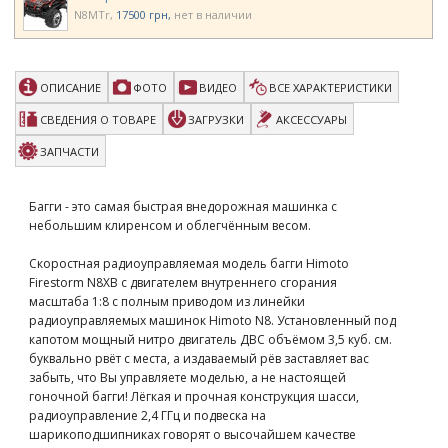
N8MTr
17500 грн
нет в наличии
ОПИСАНИЕ
ФОТО
ВИДЕО
ВСЕ ХАРАКТЕРИСТИКИ
СВЕДЕНИЯ О ТОВАРЕ
ЗАГРУЗКИ
АКСЕССУАРЫ
ЗАПЧАСТИ
Багги - это самая быстрая внедорожная машинка с
небольшим клиренсом и облегчённым весом.
Скоростная радиоуправляемая модель багги Himoto
Firestorm N8XB с двигателем внутреннего сгорания
масштаба 1:8 с полным приводом из линейки
радиоуправляемых машинок Himoto N8. Установленный под
капотом мощный нитро двигатель ДВС объёмом 3,5 куб. см.
буквально рвёт с места, а издаваемый рёв заставляет вас
забыть, что Вы управляете моделью, а не настоящей
гоночной багги! Лёгкая и прочная конструкция шасси,
радиоуправление 2,4 ГГц и подвеска на
шарикоподшипниках говорят о высочайшем качестве