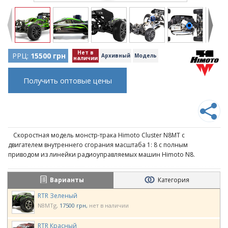
Нет в
РРЦ:
15500 грн
Архивный
Модель
наличии
Получить оптовые цены
Скоростная модель монстр-трака Himoto Cluster N8MT с
двигателем внутреннего сгорания масштаба 1: 8 с полным
приводом из линейки радиоуправляемых машин Himoto N8.
Варианты
Категория
RTR Зеленый
N8MTg
17500 грн
нет в наличии
RTR Красный