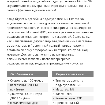
моделей. линейка моделей на радиоуправлении Himoto N8
внушительного размера 1/8 с нитро двигателями - одна из
самых эффектных в данном классе!
Каждый узел моделей на радиоуправлении Himoto N8
тщательно спроектирован для достижения максимальной
производительности и надёжности. Приёмник защищен от
пыли и влаги. Мощный ДВС двигатель разгоняет машинки на
радиоуправлении до невероятных скоростей, более 80 км/
час! Качественные дифференциалы, увеличенные масляные
амортизаторы и Постоянный полный привод позволят
летать по любому бездорожью и не терять контроль над
моделью. Доступность тюнинга из улучшенных
алюминиевых запчастей позволят превратить
радиоуправляемую модель в произведение искусства!
Особенности
Характеристики
Скорость до 100 км/час
Тип: Автомодель на
Влагозащищённый
радиоуправлении
приёмник
Масштаб: 1/8
Двигатель GO21 нитро
Класс: Багги
ДВС 3.5 куб/см
Комплектация: RTR
Металлическая дека
Привод: Полный