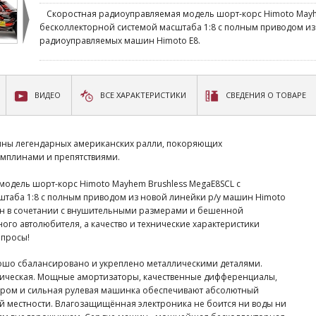
Скоростная радиоуправляемая модель шорт-корс Himoto Mayhe
бесколлекторной системой масштаба 1:8 с полным приводом и
радиоуправляемых машин Himoto E8.
ВИДЕО
ВСЕ ХАРАКТЕРИСТИКИ
СВЕДЕНИЯ О ТОВАРЕ
ины легендарных американских ралли, покоряющих
амплинами и препятствиями.
одель шорт-корс Himoto Mayhem Brushless MegaE8SCL с
штаба 1:8 с полным приводом из новой линейки р/у машин Himoto
айн в сочетании с внушительными размерами и бешенной
ого автолюбителя, а качество и технические характеристики
апросы!
рошо сбалансировано и укреплено металлическими деталями.
ллическая. Мощные амортизаторы, качественные дифференциалы,
ром и сильная рулевая машинка обеспечивают абсолютный
й местности. Влагозащищённая электроника не боится ни воды ни