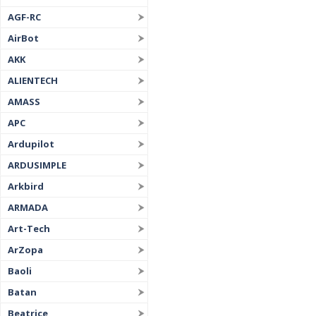
AGF-RC
AirBot
AKK
ALIENTECH
AMASS
APC
Ardupilot
ARDUSIMPLE
Arkbird
ARMADA
Art-Tech
ArZopa
Baoli
Batan
Beatrice