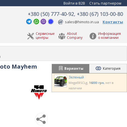
Войти в B2B
Стать партнером
+380 (50) 777-40-92, +380 (67) 103-00-80
sales@himoto.in.ua
Контакты
Сервисные
About
Информация
центры
Company
о компании
)
moto Mayhem
Варианты
Категория
Зеленый
MegaE8SCLg
16000 грн
нет в
наличии