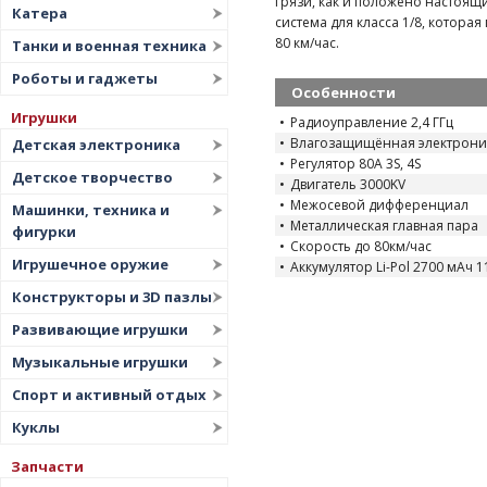
грязи, как и положено настоя
Катера
система для класса 1/8, которая 
80 км/час.
Танки и военная техника
Роботы и гаджеты
Особенности
Игрушки
Радиоуправление 2,4 ГГц
Влагозащищённая электрони
Детская электроника
Регулятор 80А 3S, 4S
Детское творчество
Двигатель 3000KV
Межосевой дифференциал
Машинки, техника и
Металлическая главная пара
фигурки
Скорость до 80км/час
Игрушечное оружие
Аккумулятор Li-Pol 2700 мАч 1
Конструкторы и 3D пазлы
Развивающие игрушки
Музыкальные игрушки
Спорт и активный отдых
Куклы
Запчасти