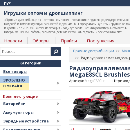
рус
Игрушки оптом и дропшиппинг
«Прямые дистрибьюции» - оптовая компания, поставщик игрушек, радиоуправляемых
моделей и комплектующих запчастей к дронам. Мы предлагаем купить игрушки опто
и дропшиппинг. Наша специализация - радиоуправление: квадрокоптеры, самолеты,
катера, машинки, роботы, запчасти, детские игрушки, гаджеты и электроника опт.
Новости
Обзоры
Прайсы
Поступления
Прямые дистрибьюции
Маши
Радиоуправляемая модель р
Категории
Радиоуправляемая
Все товары
MegaE8SCL Brushles
ЗРОБЛЕНО
Артикул:
MegaE8SCLr
Штрихкод
В УКРАЇНІ
Комплектующие
Батарейки
Аккумуляторы
Зарядные устройства
Радиоуправление