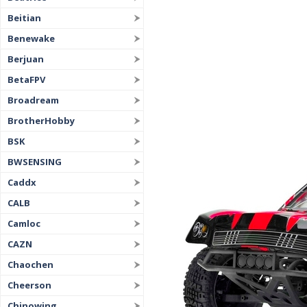
Beitian
Benewake
Berjuan
BetaFPV
Broadream
BrotherHobby
BSK
BWSENSING
Caddx
CALB
Camloc
CAZN
Chaochen
Cheerson
Chinowing