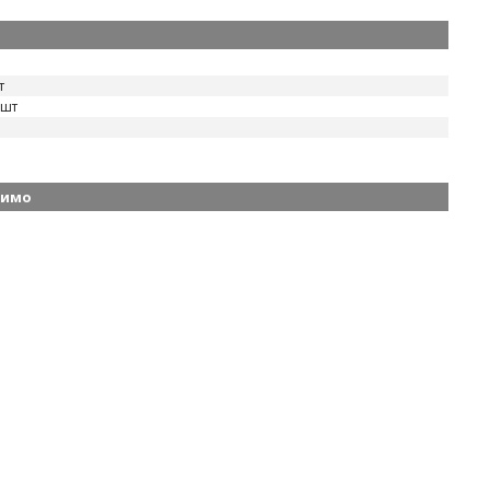
т
 шт
димо