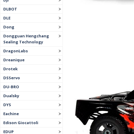
DJI
DLBOT
DLE
Dong
Dongguan Hengchang
Sealing Technology
DragonLabs
Dreanique
Drotek
DSServo
DU-BRO
Dualsky
DYS
Eachine
Edison Giocattoli
EDUP