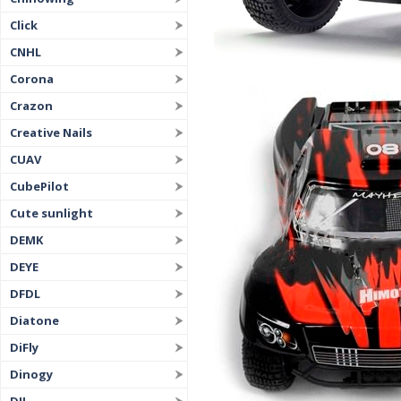
Click
CNHL
Corona
Crazon
Creative Nails
CUAV
CubePilot
Cute sunlight
DEMK
DEYE
DFDL
Diatone
DiFly
Dinogy