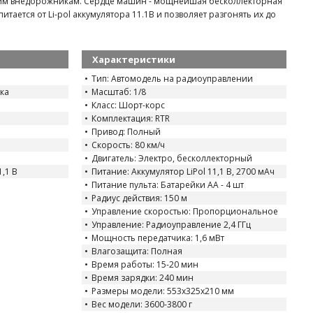
щим внедорожникам. Сердце машин - мощнейшая бесколлекторная
питается от Li-pol аккумулятора 11.1В и позволяет разгонять их до
Характеристики
Тип: Автомодель на радиоуправлении
ка
Масштаб: 1/8
Класс: Шорт-корс
Комплектация: RTR
Привод: Полный
Скорость: 80 км/ч
Двигатель: Электро, бесколлекторный
1,1 В
Питание: Аккумулятор LiPol 11,1 В, 2700 мАч
Питание пульта: Батарейки AA - 4 шт
Радиус действия: 150 м
Управление скоростью: Пропорциональное
Управление: Радиоуправление 2,4 ГГц
Мощность передатчика: 1,6 мВт
Влагозащита: Полная
Время работы: 15-20 мин
Время зарядки: 240 мин
Размеры модели: 553x325x210 мм
Вес модели: 3600-3800 г