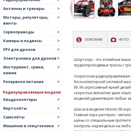
Антенны и трекеры
Моторы, регуляторы,
винты
Сервоприводы
ОПИСАНИЕ
ФОТО
Камеры и подвесы
FPV для дронов
Электроника для дронов
Шорт-корс - это копийные маш
труднопроходимые трассы с тр
Инструмент, сумки,
химия
Скоростная радиоуправляемая м
Резервное питание
бесколлекторной системой мас
E8. Их агрессивный яркий диз
Радиоуправляемые модели
скоростью впечатлит даже опытн
моделей удовлетворят любые з
Квадрокоптеры
Вертолёты
Шасси в моделях Himoto E8 хо
Главная пара шестерен - мета
Самолёты
шины со специальным протекто
Машинки и спецтехника
контроль над моделью на любо