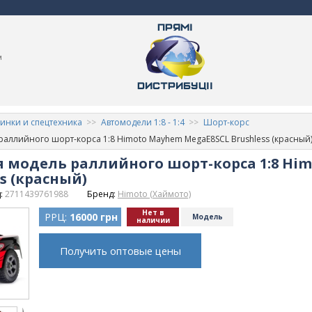
м
нки и спецтехника
Автомодели 1:8 - 1:4
Шорт-корс
аллийного шорт-корса 1:8 Himoto Mayhem MegaE8SCL Brushless (красный
 модель раллийного шорт-корса 1:8 Hi
s (красный)
:
2711439761988
Бренд:
Himoto (Хаймото)
Нет в
РРЦ:
16000 грн
Модель
наличии
Получить оптовые цены