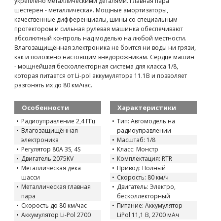
укреплено металлическими деталями. Главная пара
шестерен - металлическая. Мощные амортизаторы,
качественные дифференциалы, шины со специальным
протектором и сильная рулевая машинка обеспечивают
абсолютный контроль над моделью на любой местности.
Влагозащищённая электроника не боится ни воды ни грязи,
как и положено настоящим внедорожникам. Сердце машин
- мощнейшая бесколлекторная система для класса 1/8,
которая питается от Li-pol аккумулятора 11.1В и позволяет
разгонять их до 80 км/час.
Особенности
Характеристики
Радиоуправление 2,4 ГГц
Тип: Автомодель на
Влагозащищённая
радиоуправлении
электроника
Масштаб: 1/8
Регулятор 80А 3S, 4S
Класс: Монстр
Двигатель 2075KV
Комплектация: RTR
Металлическая дека
Привод: Полный
шасси
Скорость: 80 км/ч
Металлическая главная
Двигатель: Электро,
пара
бесколлекторный
Скорость до 80 км/час
Питание: Аккумулятор
Аккумулятор Li-Pol 2700
LiPol 11,1 В, 2700 мАч