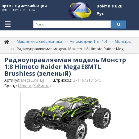
Войти в B2B
Прямые дистрибьюции
КОМПЛЕКТУЮЩИЕ БПЛА
Рус
Ук
Машинки и спецтехника
Автомодели 1:8 - 1:4
Монстры
К
+380507774092
Радиоуправляемая модель Монстр 1:8 Himoto Raider MegaE8MTL Brushless (зеленый)
Радиоуправляемая модель Монстр
Информация о компании
1:8 Himoto Raider MegaE8MTL
About Company
Brushless (зеленый)
Артикул:
MegaE8MTLg
Штрихкод:
2711972131545
Обзоры
Бренд:
Himoto (Хаймото)
Категории
Бренды
Войти в B2B
Стать партнером