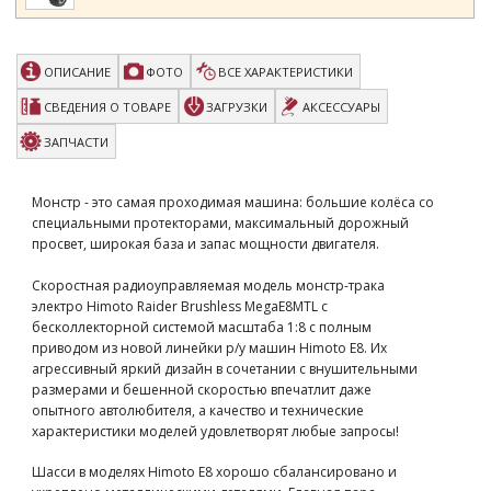
ОПИСАНИЕ
ФОТО
ВСЕ ХАРАКТЕРИСТИКИ
СВЕДЕНИЯ О ТОВАРЕ
ЗАГРУЗКИ
АКСЕССУАРЫ
ЗАПЧАСТИ
Монстр - это самая проходимая машина: большие колёса со
специальными протекторами, максимальный дорожный
просвет, широкая база и запас мощности двигателя.
Скоростная радиоуправляемая модель монстр-трака
электро Himoto Raider Brushless MegaE8MTL с
бесколлекторной системой масштаба 1:8 с полным
приводом из новой линейки р/у машин Himoto E8. Их
агрессивный яркий дизайн в сочетании с внушительными
размерами и бешенной скоростью впечатлит даже
опытного автолюбителя, а качество и технические
характеристики моделей удовлетворят любые запросы!
Шасси в моделях Himoto E8 хорошо сбалансировано и