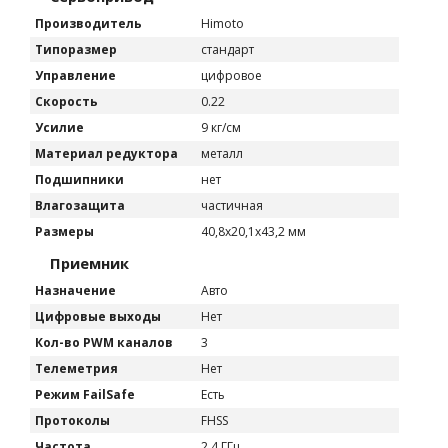
Производитель
Himoto
Типоразмер
стандарт
Управление
цифровое
Скорость
0.22
Усилие
9 кг/см
Материал редуктора
металл
Подшипники
нет
Влагозащита
частичная
Размеры
40,8x20,1x43,2 мм
Приемник
Назначение
Авто
Цифровые выходы
Нет
Кол-во PWM каналов
3
Телеметрия
Нет
Режим FailSafe
Есть
Протоколы
FHSS
Частота
2.4 ГГц