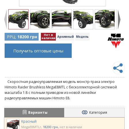
Нет в
РРЦ:
18200 грн
Архивный
Модель
наличии
Получить оптовые цены
Скоростная радиоуправляемая модель монстр-трака электро
Himoto Raider Brushless MegaE8MTL с бесколлекторной системой
масштаба 1:8 с полным приводом из новой линейки
радиоуправляемых машин Himoto E8.
Варианты
Категория
Красный
MegaE8MTLr
18200 грн
нет в наличии