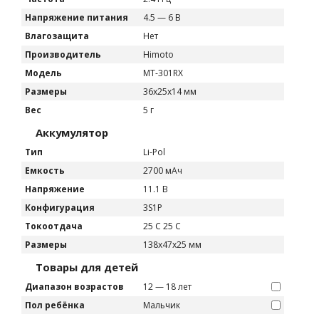
Напряжение питания
4.5 — 6 В
Влагозащита
Нет
Производитель
Himoto
Модель
MT-301RX
Размеры
36x25x14 мм
Вес
5 г
Аккумулятор
Тип
Li-Pol
Емкость
2700 мАч
Напряжение
11.1 В
Конфигурация
3S1P
Токоотдача
25 C 25 C
Размеры
138x47x25 мм
Товары для детей
Диапазон возрастов
12 — 18 лет
Пол ребёнка
Мальчик