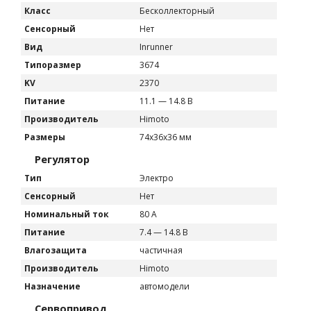
Класс
Бесколлекторный
Сенсорный
Нет
Вид
Inrunner
Типоразмер
3674
KV
2370
Питание
11.1 — 14.8 В
Производитель
Himoto
Размеры
74x36x36 мм
Регулятор
Тип
Электро
Сенсорный
Нет
Номинальный ток
80 А
Питание
7.4 — 14.8 В
Влагозащита
частичная
Производитель
Himoto
Назначение
автомодели
Сервопривод