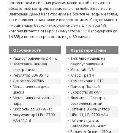
протектором и сильная рулевая машинка обеспечивают
абсолютный контроль над моделью на любой местности.
Влагозащищённая электроника не боится ни воды ни грязи,
как и положено настоящим внедорожникам. Сердце машин
- мощнейшая бесколлекторная система для класса 1/8,
которая питается от Li-pol аккумулятора 11.1В (поддержка до
14.8В!) и позволяет разгонять их до 80 км/час.
Особенности
Характеристики
Радиоуправление 2,4 ГГц
Тип: Автомодель на
Влагозащищённая
радиоуправлении
электроника
Масштаб: 1/8
Регулятор 80А 3S, 4S
Класс: Трагги
Двигатель 2075KV
Комплектация: RTR
Металлическая дека
Привод: Полный
шасси
Скорость: 80 км/ч
Металлическая главная
Двигатель: Электро,
пара
бесколлекторный
Скорость до 80 км/час
Питание: Аккумулятор
Аккумулятор Li-Pol 2700
LiPol 11,1 В, 2700 мАч
мАч 11,1 В
Питание пульта:
Батарейки AA - 4 шт
Радиус действия: 150 м