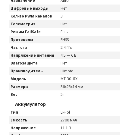
Назначение
Авто
Цифровые выходы
Нет
Кол-во PWM каналов
3
Телеметрия
Нет
Режим FailSafe
Есть
Протоколы
FHSS
Частота
2.4 ГГц
Напряжение питания
4.5 — 6 В
Влагозащита
Нет
Производитель
Himoto
Модель
MT-301RX
Размеры
36x25x14 мм
Вес
5 г
Аккумулятор
Тип
Li-Pol
Емкость
2700 мАч
Напряжение
11.1 В