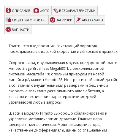
ОПИСАНИЕ
ФОТО
ВСЕ ХАРАКТЕРИСТИКИ
СВЕДЕНИЯ О ТОВАРЕ
ЗАГРУЗКИ
АКСЕССУАРЫ
ЗАПЧАСТИ
Трагги - это внедорожник, сочетающий хорошую
проходимостью с высокой скоростью и лёгкостью в прыжках.
Скоростная радиоуправляемая модель внедорожной трагги
Himoto Ziege Brushless MegaE8XTL с бесколлекторной
системой масштаба 1:8 с полным приводом из новой
линейки р/у машин Himoto E8. Их агрессивный яркий дизайн
в сочетании с внушительными размерами и бешенной
скоростью впечатлит даже опытного автолюбителя, а
качество и технические характеристики моделей
удовлетворят любые запросы!
Шасси в моделях Himoto E8 хорошо сбалансировано и
укреплено металлическими деталями. Главная пара
шестерен - металлическая. Мощные амортизаторы,
качественные дифференциалы, шины со специальным