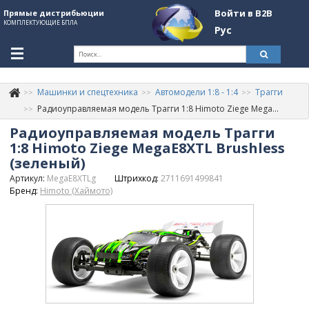
Войти в B2B
Прямые дистрибьюции
КОМПЛЕКТУЮЩИЕ БПЛА
Рус
Ук
Машинки и спецтехника
Автомодели 1:8 - 1:4
Трагги
К
+380507774092
Радиоуправляемая модель Трагги 1:8 Himoto Ziege MegaE8XTL Brushless (зеленый)
Радиоуправляемая модель Трагги
Информация о компании
1:8 Himoto Ziege MegaE8XTL Brushless
About Company
(зеленый)
Артикул:
MegaE8XTLg
Штрихкод:
2711691499841
Обзоры
Бренд:
Himoto (Хаймото)
Категории
Бренды
Войти в B2B
Стать партнером