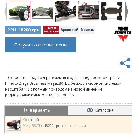
Нет в
РРЦ:
18200 грн
Архивный
Модель
наличии
Получить оптовые цены
Скоростная радиоуправляемая модель внедорожной трагги
Himoto Ziege Brushless MegaE8XTL с бесколлекторной системой
масштаба 1:8 с полным приводом из новой линейки
радиоуправляемых машин Himoto E8.
Варианты
Категория
Красный
MegaE8XTLr
18200 грн
нет в наличии