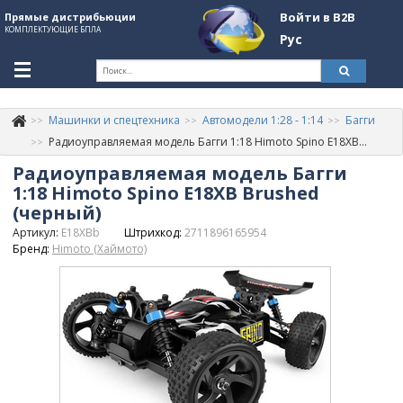
Войти в B2B
Прямые дистрибьюции
КОМПЛЕКТУЮЩИЕ БПЛА
Рус
Ук
Машинки и спецтехника
Автомодели 1:28 - 1:14
Багги
К
+380507774092
Радиоуправляемая модель Багги 1:18 Himoto Spino E18XB Brushed (черный)
Радиоуправляемая модель Багги
Информация о компании
1:18 Himoto Spino E18XB Brushed
About Company
(черный)
Артикул:
E18XBb
Штрихкод:
2711896165954
Обзоры
Бренд:
Himoto (Хаймото)
Категории
Бренды
Войти в B2B
Стать партнером