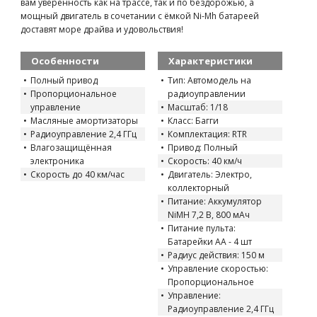
вам уверенность как на трассе, так и по бездорожью, а
мощный двигатель в сочетании с ёмкой Ni-Mh батареей
доставят море драйва и удовольствия!
Особенности
Характеристики
Полный привод
Тип: Автомодель на
Пропорциональное
радиоуправлении
управление
Масштаб: 1/18
Масляные амортизаторы
Класс: Багги
Радиоуправление 2,4 ГГц
Комплектация: RTR
Влагозащищённая
Привод: Полный
электроника
Скорость: 40 км/ч
Скорость до 40 км/час
Двигатель: Электро,
коллекторный
Питание: Аккумулятор
NiMH 7,2 В, 800 мАч
Питание пульта:
Батарейки AA - 4 шт
Радиус действия: 150 м
Управление скоростью:
Пропорциональное
Управление:
Радиоуправление 2,4 ГГц