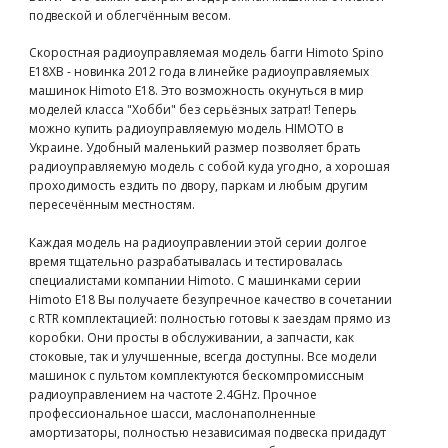
подвеской и облегчённым весом.
Скоростная радиоуправляемая модель багги Himoto Spino
E18XB - новинка 2012 года в линейке радиоуправляемых
машинок Himoto E18. Это возможность окунуться в мир
моделей класса "Хобби" без серьёзных затрат! Теперь
можно купить радиоуправляемую модель HIMOTO в
Украине. Удобный маленький размер позволяет брать
радиоуправляемую модель с собой куда угодно, а хорошая
проходимость ездить по двору, паркам и любым другим
пересечённым местностям.
Каждая модель на радиоуправлении этой серии долгое
время тщательно разрабатывалась и тестировалась
специалистами компании Himoto. С машинками серии
Himoto E18 Вы получаете безупречное качество в сочетании
с RTR комплектацией: полностью готовы к заездам прямо из
коробки. Они просты в обслуживании, а запчасти, как
стоковые, так и улучшенные, всегда доступны. Все модели
машинок с пультом комплектуются бескомпромиссным
радиоуправлением на частоте 2.4GHz. Прочное
профессиональное шасси, маслонаполненные
амортизаторы, полностью независимая подвеска придадут