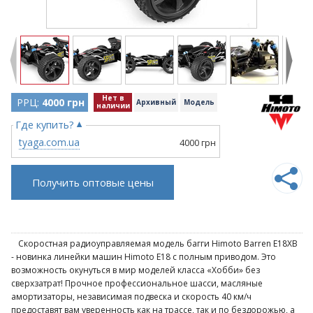
Нет в
РРЦ:
4000 грн
Архивный
Модель
наличии
Где купить?
tyaga.com.ua
4000 грн
Получить оптовые цены
Скоростная радиоуправляемая модель багги Himoto Barren E18XB
- новинка линейки машин Himoto E18 с полным приводом. Это
возможность окунуться в мир моделей класса «Хобби» без
сверхзатрат! Прочное профессиональное шасси, масляные
амортизаторы, независимая подвеска и скорость 40 км/ч
предоставят вам уверенность как на трассе, так и по бездорожью, а