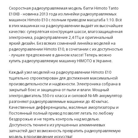
Скоростная радиоуправляемая модель багги Himoto Tanto
E10XB - новинка 2013 года из линейки радиоуправляемых
машинок Himoto E10 с полным приводом масштаба 1:10. Всё
в этих машинках на радиоуправлении выдаёт их высочайшее
качество: суперлёгкая конструкция шасси, влагозащищённая
электроника, радиоуправление 2,4 ГГц и оригинальный
яркий дизайн. Без всяких сомнений линейка моделей на
радиоуправлении Himoto E10, в сочетании с их доступностью
- лучшее предложение в данном классе! Теперь можно
купить радиоуправляемую машинку HIMOTO в Украине.
Каждый узел моделей на радиоуправлении Himoto E10
тщательно спроектирован для достижения максимальной
производительности и надёжности. Электроника собрана в
закрытый бокс и защищена от пыли и влаги. Мощный
электродвигатель 550-го класса и силовой Ni-Mh аккумулятор
разгоняют радиоуправляемые машинки до 40 км/час.
Качественные дифференциалы, масляные амортизаторы и
Постоянный полный привод позволят летать по любому
бездорожью и не терять контроль над моделью.
Доступность тюнинга из улучшенных алюминиевых
запчастей даст возможность превратить радиоуправляемую
модель в произведение искусства!