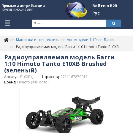
Войти в B2B
Прямые дистрибьюции
КОМПЛЕКТУЮЩИЕ БПЛА
Рус
Ук
Машинки и спецтехника
Автомодели 1:10
Багги
К
+380507774092
Радиоуправляемая модель Багги 1:10 Himoto Tanto E10XB Brushed (зеленый)
Радиоуправляемая модель Багги
Информация о компании
1:10 Himoto Tanto E10XB Brushed
About Company
(зеленый)
Артикул:
E10XBg
Штрихкод:
2711167879917
Обзоры
Бренд:
Himoto (Хаймото)
Категории
Бренды
Войти в B2B
Стать партнером