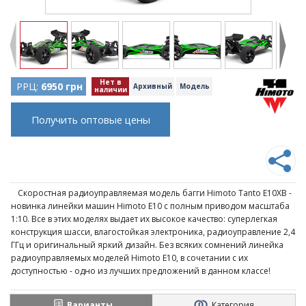
Нет в
РРЦ:
6950 грн
Архивный
Модель
наличии
Получить оптовые цены
Скоростная радиоуправляемая модель багги Himoto Tanto E10XB -
новинка линейки машин Himoto E10 с полным приводом масштаба
1:10. Все в этих моделях выдает их высокое качество: суперлегкая
конструкция шасси, влагостойкая электроника, радиоуправление 2,4
ГГц и оригинальный яркий дизайн. Без всяких сомнений линейка
радиоуправляемых моделей Himoto E10, в сочетании с их
доступностью - одно из лучших предложений в данном классе!
Варианты
Категория