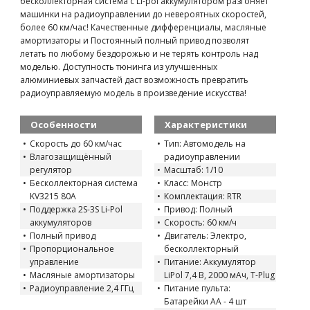
бесколлекторная система с Li-pol аккумулятором разгоняет
машинки на радиоуправлении до невероятных скоростей,
более 60 км/час! Качественные дифференциалы, масляные
амортизаторы и Постоянный полный привод позволят
летать по любому бездорожью и не терять контроль над
моделью. Доступность тюнинга из улучшенных
алюминиевых запчастей даст возможность превратить
радиоуправляемую модель в произведение искусства!
Особенности
Характеристики
Скорость до 60 км/час
Тип: Автомодель на
Влагозащищённый
радиоуправлении
регулятор
Масштаб: 1/10
Бесколлекторная система
Класс: Монстр
KV3215 80A
Комплектация: RTR
Поддержка 2S-3S Li-Pol
Привод: Полный
аккумуляторов
Скорость: 60 км/ч
Полный привод
Двигатель: Электро,
Пропорциональное
бесколлекторный
управление
Питание: Аккумулятор
Масляные амортизаторы
LiPol 7,4 В, 2000 мАч, T-Plug
Радиоуправление 2,4 ГГц
Питание пульта:
Батарейки AA - 4 шт