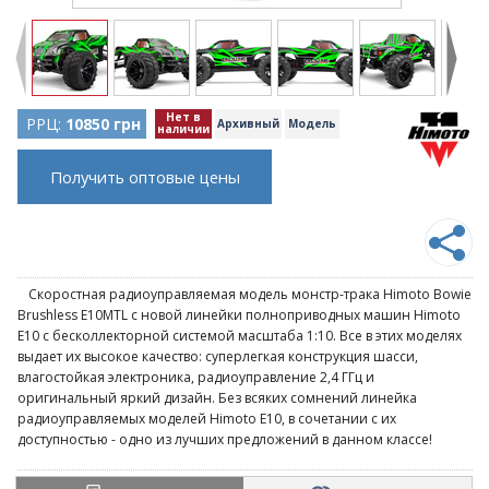
Нет в
РРЦ:
10850 грн
Архивный
Модель
наличии
Получить оптовые цены
Скоростная радиоуправляемая модель монстр-трака Himoto Bowie
Brushless E10MTL с новой линейки полноприводных машин Himoto
E10 с бесколлекторной системой масштаба 1:10. Все в этих моделях
выдает их высокое качество: суперлегкая конструкция шасси,
влагостойкая электроника, радиоуправление 2,4 ГГц и
оригинальный яркий дизайн. Без всяких сомнений линейка
радиоуправляемых моделей Himoto E10, в сочетании с их
доступностью - одно из лучших предложений в данном классе!