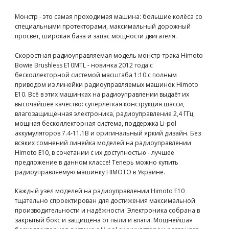
Монстр - это самая проходимая машина: большие колёса со
специальными протекторами, максимальный дорожный
просвет, широкая база и запас мощности двигателя.
Скоростная радиоуправляемая модель монстр-трака Himoto
Bowie Brushless E10MTL - новинка 2012 года с
бесколлекторной системой масштаба 1:10 с полным
приводом из линейки радиоуправляемых машинок Himoto
E10. Всё в этих машинках на радиоуправлении выдаёт их
высочайшее качество: суперлёгкая конструкция шасси,
влагозащищённая электроника, радиоуправление 2,4 ГГц,
мощная бесколлекторная система, поддержка Li-pol
аккумуляторов 7.4-11.1В и оригинальный яркий дизайн. Без
всяких сомнений линейка моделей на радиоуправлении
Himoto E10, в сочетании с их доступностью - лучшее
предложение в данном классе! Теперь можно купить
радиоуправляемую машинку HIMOTO в Украине.
Каждый узел моделей на радиоуправлении Himoto E10
тщательно спроектирован для достижения максимальной
производительности и надёжности. Электроника собрана в
закрытый бокс и защищена от пыли и влаги. Мощнейшая