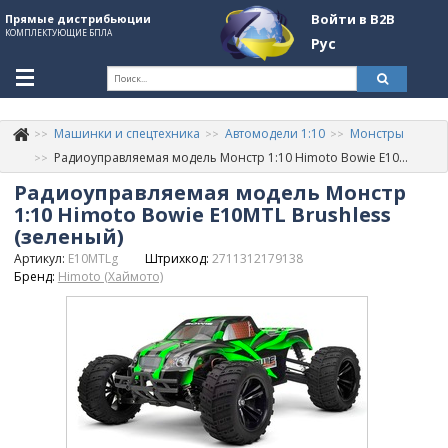
Войти в B2B
Прямые дистрибьюции
КОМПЛЕКТУЮЩИЕ БПЛА
Рус
Ук
Машинки и спецтехника
Автомодели 1:10
Монстры
К
+380507774092
Радиоуправляемая модель Монстр 1:10 Himoto Bowie E10MTL Brushless (зеленый)
Радиоуправляемая модель Монстр
Информация о компании
1:10 Himoto Bowie E10MTL Brushless
About Company
(зеленый)
Артикул:
E10MTLg
Штрихкод:
2711312179138
Обзоры
Бренд:
Himoto (Хаймото)
Категории
Бренды
Войти в B2B
Стать партнером