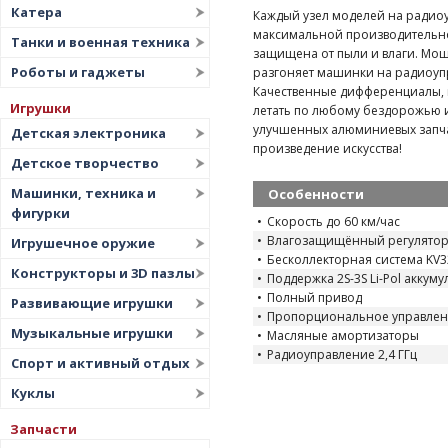
Катера
Каждый узел моделей на радио
максимальной производительнос
Танки и военная техника
защищена от пыли и влаги. Мощ
Роботы и гаджеты
разгоняет машинки на радиоупр
Качественные дифференциалы, 
Игрушки
летать по любому бездорожью и
улучшенных алюминиевых запча
Детская электроника
произведение искусства!
Детское творчество
Машинки, техника и
Особенности
фигурки
Скорость до 60 км/час
Влагозащищённый регулято
Игрушечное оружие
Бесколлекторная система KV3
Конструкторы и 3D пазлы
Поддержка 2S-3S Li-Pol аккум
Полный привод
Развивающие игрушки
Пропорциональное управле
Музыкальные игрушки
Масляные амортизаторы
Радиоуправление 2,4 ГГц
Спорт и активный отдых
Куклы
Запчасти