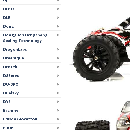
DJI
DLBOT
DLE
Dong
Dongguan Hengchang
Sealing Technology
DragonLabs
Dreanique
Drotek
DSServo
DU-BRO
Dualsky
DYS
Eachine
Edison Giocattoli
EDUP