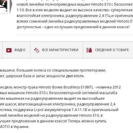
новой линейки полноприводных машин Himoto E10 с бесколле
1:10. Все в этих моделях выдает их высокое качество: суперлегка
влагостойкая электроника, радиоуправление 2,4 ГГц и оригинал
всяких сомнений линейка радиоуправляемых моделей Himoto E10
доступностью - одно из лучших предложений в данном классе!
ВИДЕО
ВСЕ ХАРАКТЕРИСТИКИ
СВЕДЕНИЯ О ТОВАРЕ
я машина: большие колёса со специальными протекторами,
т, широкая база и запас мощности двигателя.
одель монстр-трака Himoto Bowie Brushless E10MTL - новинка 2012
емых машинок Himoto E10 с бесколлекторной системой масштаба
 этих машинках на радиоуправлении выдаёт их высочайшее
кция шасси, влагозащищённая электроника, радиоуправление 2,4
стема, поддержка Li-pol аккумуляторов 7.4-11.1В и оригинальный
ений линейка моделей на радиоуправлении Himoto E10, в
 лучшее предложение в данном классе! Теперь можно купить
MOTO в Украине.