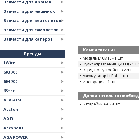
Запчасти для дронов
Запчасти для машинок
Запчасти для вертолетов
Запчасти для самолетов
Запчасти для катеров
Комплектация
Бренды
Модель E10MTL - 1 шт
1Wire
Пульт управления 2,4 ГГц - 1 ш
Зарядное устройство 220В - 1
603 700
Аккумулятор Li-Pol - 1 шт
604 700
Инструкция - 1 шт
6Star
Дополнительно необхо
ACASOM
Батарейки AA - 4 шт
Accton
ADTi
Aeronaut
AGA POWER