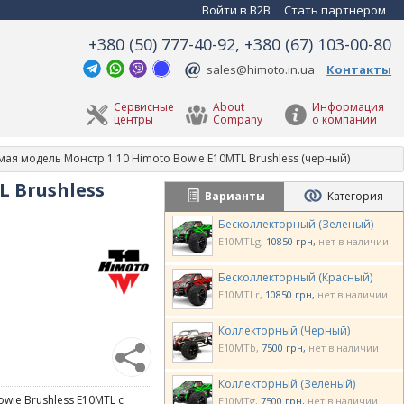
Войти в B2B
Стать партнером
+380 (50) 777-40-92, +380 (67) 103-00-80
sales@himoto.in.ua
Контакты
Сервисные
About
Информация
центры
Company
о компании
ая модель Монстр 1:10 Himoto Bowie E10MTL Brushless (черный)
 Brushless
Варианты
Категория
Бесколлекторный (Зеленый)
E10MTLg
10850 грн
нет в наличии
Бесколлекторный (Красный)
E10MTLr
10850 грн
нет в наличии
Коллекторный (Черный)
E10MTb
7500 грн
нет в наличии
Коллекторный (Зеленый)
ie Brushless E10MTL с
E10MTg
7500 грн
нет в наличии