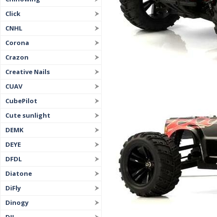
Click
CNHL
Corona
Crazon
Creative Nails
CUAV
CubePilot
Cute sunlight
DEMK
DEYE
DFDL
Diatone
DiFly
Dinogy