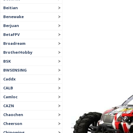
Beitian
Benewake
Berjuan
BetaFPV
Broadream
BrotherHobby
BSK
BWSENSING
Caddx
CALB
Camloc
CAZN
Chaochen
Cheerson
Chinowing