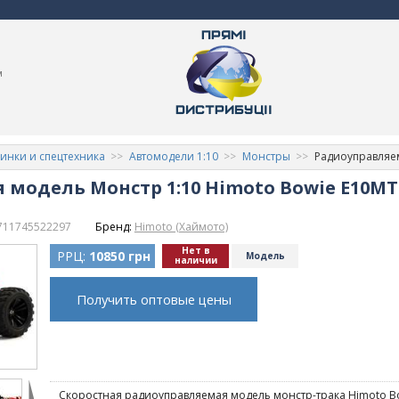
м
нки и спецтехника
Автомодели 1:10
Монстры
Радиоуправляем
модель Монстр 1:10 Himoto Bowie E10MTL
711745522297
Бренд:
Himoto (Хаймото)
Нет в
РРЦ:
10850 грн
Модель
наличии
Получить оптовые цены
Скоростная радиоуправляемая модель монстр-трака Himoto Bow