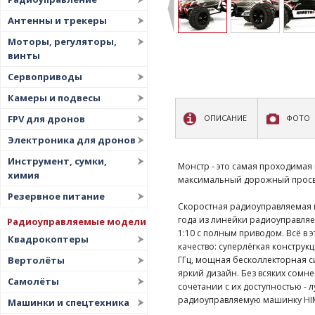
Антенны и трекеры
Моторы, регуляторы,
винты
Сервоприводы
Камеры и подвесы
FPV для дронов
ОПИСАНИЕ
ФОТО
Электроника для дронов
Инструмент, сумки,
Монстр - это самая проходима
химия
максимальный дорожный просве
Резервное питание
Скоростная радиоуправляемая м
года из линейки радиоуправля
Радиоуправляемые модели
1:10 с полным приводом. Всё в
Квадрокоптеры
качество: суперлёгкая констру
ГГц, мощная бесколлекторная си
Вертолёты
яркий дизайн. Без всяких сомн
Самолёты
сочетании с их доступностью -
радиоуправляемую машинку HI
Машинки и спецтехника