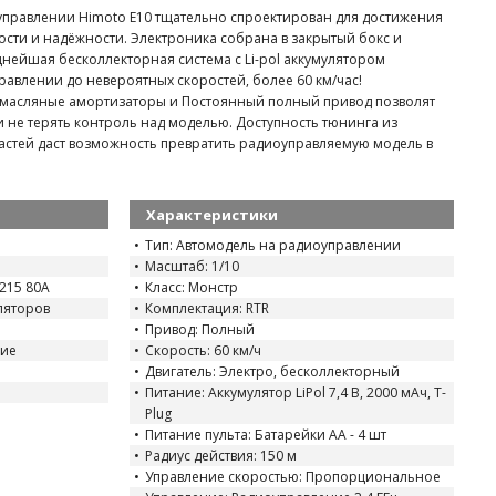
управлении Himoto E10 тщательно спроектирован для достижения
ти и надёжности. Электроника собрана в закрытый бокс и
нейшая бесколлекторная система с Li-pol аккумулятором
авлении до невероятных скоростей, более 60 км/час!
масляные амортизаторы и Постоянный полный привод позволят
 не терять контроль над моделью. Доступность тюнинга из
стей даст возможность превратить радиоуправляемую модель в
Характеристики
Тип: Автомодель на радиоуправлении
р
Масштаб: 1/10
215 80A
Класс: Монстр
уляторов
Комплектация: RTR
Привод: Полный
ние
Скорость: 60 км/ч
Двигатель: Электро, бесколлекторный
Питание: Аккумулятор LiPol 7,4 В, 2000 мАч, T-
Plug
Питание пульта: Батарейки AA - 4 шт
Радиус действия: 150 м
Управление скоростью: Пропорциональное