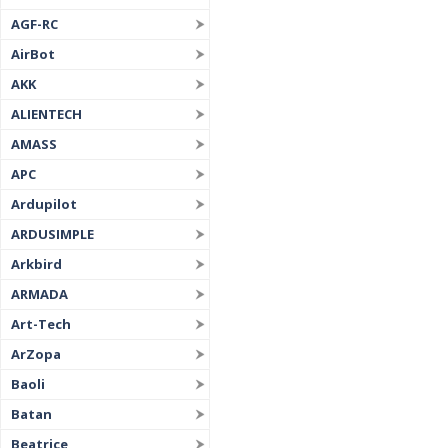
AGF-RC
AirBot
AKK
ALIENTECH
AMASS
APC
Ardupilot
ARDUSIMPLE
Arkbird
ARMADA
Art-Tech
ArZopa
Baoli
Batan
Beatrice