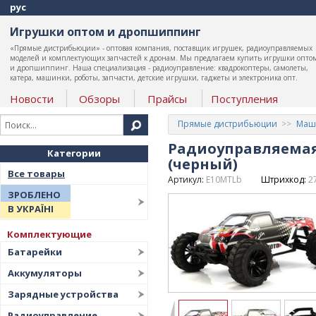
рус
Игрушки оптом и дропшиппинг
«Прямые дистрибьюции» - оптовая компания, поставщик игрушек, радиоуправляемых
моделей и комплектующих запчастей к дронам. Мы предлагаем купить игрушки опто
и дропшиппинг. Наша специализация - радиоуправление: квадрокоптеры, самолеты,
катера, машинки, роботы, запчасти, детские игрушки, гаджеты и электроника опт.
Новости
Обзоры
Прайсы
Поступления
Прямые дистрибьюции
Маши
Радиоуправляемая 
Категории
(черный)
Все товары
Артикул:
E10MTLb
Штрихкод:
2
ЗРОБЛЕНО
В УКРАЇНІ
Комплектующие
Батарейки
Аккумуляторы
Зарядные устройства
Радиоуправление