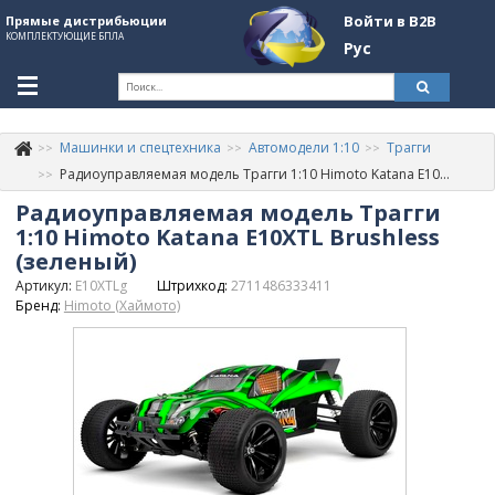
Войти в B2B
Прямые дистрибьюции
КОМПЛЕКТУЮЩИЕ БПЛА
Рус
Ук
Машинки и спецтехника
Автомодели 1:10
Трагги
К
+380507774092
Радиоуправляемая модель Трагги 1:10 Himoto Katana E10XTL Brushless (зеленый)
Радиоуправляемая модель Трагги
Информация о компании
1:10 Himoto Katana E10XTL Brushless
About Company
(зеленый)
Артикул:
E10XTLg
Штрихкод:
2711486333411
Обзоры
Бренд:
Himoto (Хаймото)
Категории
Бренды
Войти в B2B
Стать партнером