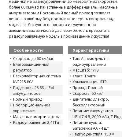
машинки на радиоуправлении до невероятных скоростей,
более 60 км/час! Качественные дифференциалы, масляные
амортизаторы и Постоянный полный привод позволят
летать по любому бездорожью и не терять контроль над
моделью. Доступность тюнинга из улучшенных
алюминиевых запчастей даст возможность превратить
радиоуправляемую модель в произведение искусства!
Особенности
Характеристики
Скорость до 60 км/час
Тип: Автомодель на
Влагозащищённый
радиоуправлении
регулятор
Масштаб: 1/10
Бесколлекторная система
Класс: Трагги
KV3215 80A
Комплектация: RTR
Поддержка 2S-3S Li-Pol
Привод: Полный
аккумуляторов
Скорость: 60 км/ч
Полный привод
Двигатель: Электро,
Пропорциональное
бесколлекторный
управление
Питание: Аккумулятор
Масляные амортизаторы
LiPol 7,4 В, 2000 мАч, T-Plug
Радиоуправление 2,4 ГГц
Питание пульта:
Батарейки AA - 4 шт
Радиус действия: 150 м