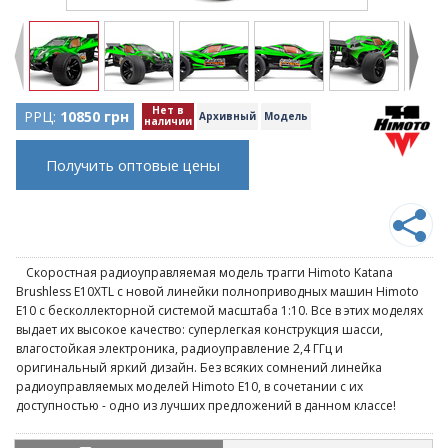
Нет в
РРЦ:
10850 грн
Архивный
Модель
наличии
Получить оптовые цены
Скоростная радиоуправляемая модель трагги Himoto Katana
Brushless E10XTL с новой линейки полноприводных машин Himoto
E10 с бесколлекторной системой масштаба 1:10. Все в этих моделях
выдает их высокое качество: суперлегкая конструкция шасси,
влагостойкая электроника, радиоуправление 2,4 ГГц и
оригинальный яркий дизайн. Без всяких сомнений линейка
радиоуправляемых моделей Himoto E10, в сочетании с их
доступностью - одно из лучших предложений в данном классе!