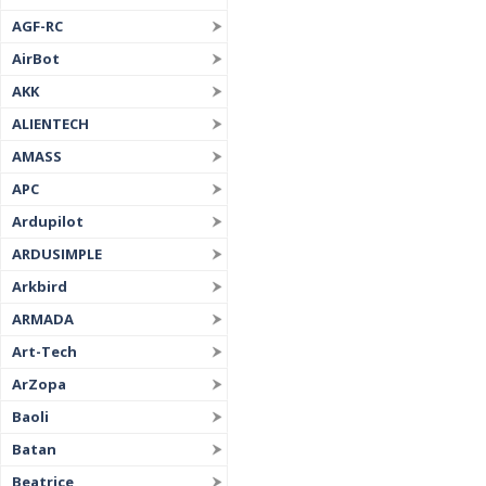
AGF-RC
AirBot
AKK
ALIENTECH
AMASS
APC
Ardupilot
ARDUSIMPLE
Arkbird
ARMADA
Art-Tech
ArZopa
Baoli
Batan
Beatrice