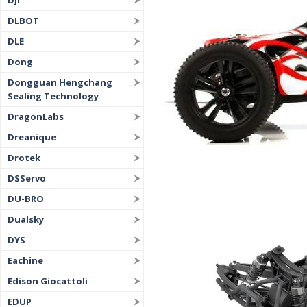
DJI
DLBOT
DLE
Dong
Dongguan Hengchang
Sealing Technology
DragonLabs
Dreanique
Drotek
DSServo
DU-BRO
Dualsky
DYS
Eachine
Edison Giocattoli
EDUP