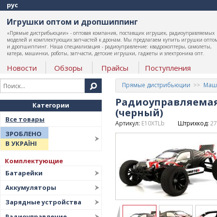
рус
Игрушки оптом и дропшиппинг
«Прямые дистрибьюции» - оптовая компания, поставщик игрушек, радиоуправляемых
моделей и комплектующих запчастей к дронам. Мы предлагаем купить игрушки опто
и дропшиппинг. Наша специализация - радиоуправление: квадрокоптеры, самолеты,
катера, машинки, роботы, запчасти, детские игрушки, гаджеты и электроника опт.
Новости
Обзоры
Прайсы
Поступления
Прямые дистрибьюции
Маши
Радиоуправляемая 
Категории
(черный)
Все товары
Артикул:
E10XTLb
Штрихкод:
27
ЗРОБЛЕНО
В УКРАЇНІ
Комплектующие
Батарейки
Аккумуляторы
Зарядные устройства
Радиоуправление