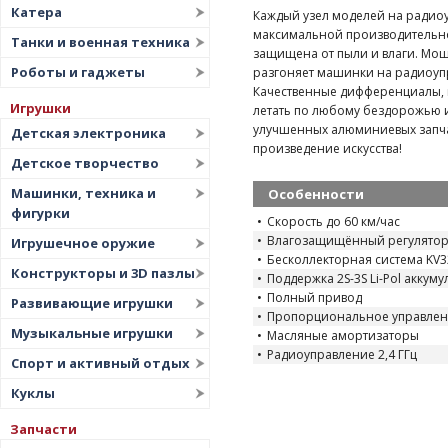
Катера
Каждый узел моделей на радио
максимальной производительнос
Танки и военная техника
защищена от пыли и влаги. Мощ
Роботы и гаджеты
разгоняет машинки на радиоупр
Качественные дифференциалы, 
Игрушки
летать по любому бездорожью и
улучшенных алюминиевых запча
Детская электроника
произведение искусства!
Детское творчество
Машинки, техника и
Особенности
фигурки
Скорость до 60 км/час
Влагозащищённый регулято
Игрушечное оружие
Бесколлекторная система KV3
Конструкторы и 3D пазлы
Поддержка 2S-3S Li-Pol аккум
Полный привод
Развивающие игрушки
Пропорциональное управле
Музыкальные игрушки
Масляные амортизаторы
Радиоуправление 2,4 ГГц
Спорт и активный отдых
Куклы
Запчасти