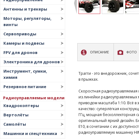
Антенны и трекеры
Моторы, регуляторы,
винты
Сервоприводы
Камеры и подвесы
FPV для дронов
ОПИСАНИЕ
ФОТО
Электроника для дронов
Инструмент, сумки,
Трагги - это внедорожник, соч
химия
в прыжках.
Резервное питание
Скоростная радиоуправляемая мо
из линейки радиоуправляемых 
Радиоуправляемые модели
приводом масштаба 1:10. Всё в
Квадрокоптеры
качество: суперлёгкая констру
ГГц, мощная бесколлекторная сис
Вертолёты
оригинальный яркий дизайн. Б
Самолёты
E10, в сочетании с их доступно
радиоуправляемую машинку HI
Машинки и спецтехника