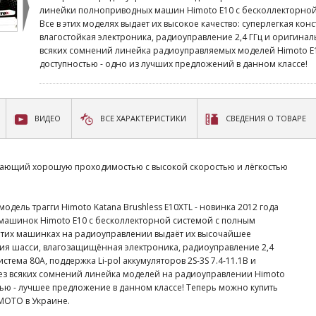
линейки полноприводных машин Himoto E10 с бесколлекторной 
Все в этих моделях выдает их высокое качество: суперлегкая кон
влагостойкая электроника, радиоуправление 2,4 ГГц и оригинал
всяких сомнений линейка радиоуправляемых моделей Himoto E10
доступностью - одно из лучших предложений в данном классе!
ВИДЕО
ВСЕ ХАРАКТЕРИСТИКИ
СВЕДЕНИЯ О ТОВАРЕ
етающий хорошую проходимостью с высокой скоростью и лёгкостью
дель трагги Himoto Katana Brushless E10XTL - новинка 2012 года
машинок Himoto E10 с бесколлекторной системой с полным
 этих машинках на радиоуправлении выдаёт их высочайшее
кция шасси, влагозащищённая электроника, радиоуправление 2,4
тема 80A, поддержка Li-pol аккумуляторов 2S-3S 7.4-11.1В и
ез всяких сомнений линейка моделей на радиоуправлении Himoto
стью - лучшее предложение в данном классе! Теперь можно купить
MOTO в Украине.