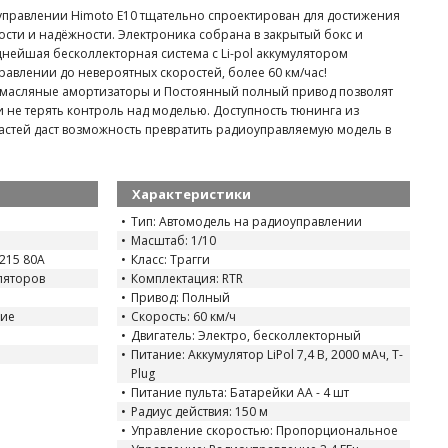
управлении Himoto E10 тщательно спроектирован для достижения
ти и надёжности. Электроника собрана в закрытый бокс и
нейшая бесколлекторная система с Li-pol аккумулятором
авлении до невероятных скоростей, более 60 км/час!
масляные амортизаторы и Постоянный полный привод позволят
 не терять контроль над моделью. Доступность тюнинга из
стей даст возможность превратить радиоуправляемую модель в
Характеристики
Тип: Автомодель на радиоуправлении
р
Масштаб: 1/10
215 80A
Класс: Трагги
уляторов
Комплектация: RTR
Привод: Полный
ние
Скорость: 60 км/ч
Двигатель: Электро, бесколлекторный
Питание: Аккумулятор LiPol 7,4 В, 2000 мАч, T-
Plug
Питание пульта: Батарейки AA - 4 шт
Радиус действия: 150 м
Управление скоростью: Пропорциональное