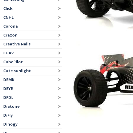
Click
CNHL
Corona
Crazon
Creative Nails
CUAV
CubePilot
Cute sunlight
DEMK
DEYE
DFDL
Diatone
DiFly
Dinogy