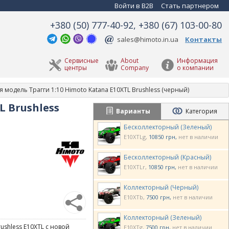
Войти в B2B
Стать партнером
+380 (50) 777-40-92, +380 (67) 103-00-80
sales@himoto.in.ua
Контакты
Сервисные
About
Информация
центры
Company
о компании
модель Трагги 1:10 Himoto Katana E10XTL Brushless (черный)
 Brushless
Варианты
Категория
Бесколлекторный (Зеленый)
E10XTLg
10850 грн
нет в наличии
Бесколлекторный (Красный)
E10XTLr
10850 грн
нет в наличии
Коллекторный (Черный)
E10XTb
7500 грн
нет в наличии
Коллекторный (Зеленый)
ushless E10XTL с новой
E10XTg
7500 грн
нет в наличии