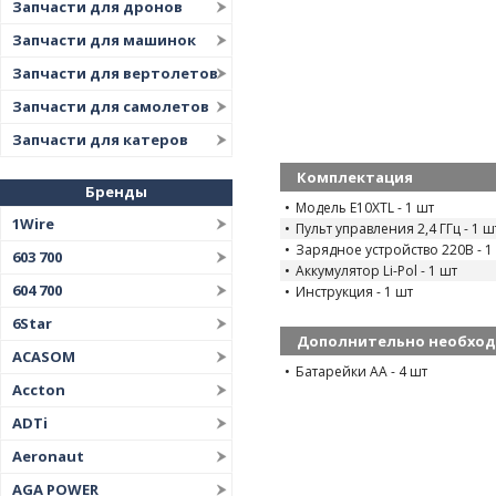
Запчасти для дронов
Запчасти для машинок
Запчасти для вертолетов
Запчасти для самолетов
Запчасти для катеров
Комплектация
Бренды
Модель E10XTL - 1 шт
1Wire
Пульт управления 2,4 ГГц - 1 ш
Зарядное устройство 220В - 1
603 700
Аккумулятор Li-Pol - 1 шт
604 700
Инструкция - 1 шт
6Star
Дополнительно необхо
ACASOM
Батарейки AA - 4 шт
Accton
ADTi
Aeronaut
AGA POWER