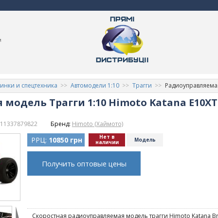
м
нки и спецтехника
Автомодели 1:10
Трагги
Радиоуправляемая 
модель Трагги 1:10 Himoto Katana E10XTL
11337879822
Бренд:
Himoto (Хаймото)
Нет в
РРЦ:
10850 грн
Модель
наличии
Получить оптовые цены
Скоростная радиоуправляемая модель трагги Himoto Katana Br