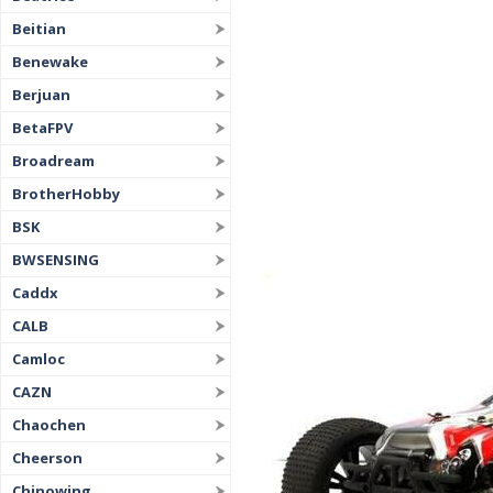
Beitian
Benewake
Berjuan
BetaFPV
Broadream
BrotherHobby
BSK
BWSENSING
Caddx
CALB
Camloc
CAZN
Chaochen
Cheerson
Chinowing